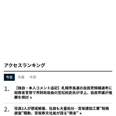
アクセスランキング
今日
今週
今月
【独自・本人コメント追記】札幌市長選の自民党候補選考に
総務省官僚で市財政局長の笠松拓史氏が浮上、自民市議が推
薦を検討
役員2人が懲戒解雇、社員も大量処分…宮坂建設工業“税務
調査”騒動、宮坂寿文社長が語る“顛末”