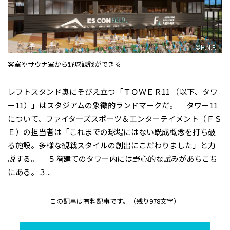
©H.N.F.
客室やサウナ室から野球観戦ができる
レフトスタンド奥にそびえ立つ「ＴＯＷＥＲ11 （以下、タワ
ー11）」はスタジアムの象徴的ランドマークだ。 タワー11
について、ファイターズスポーツ＆エンターテイメント（ＦＳ
Ｅ）の担当者は「これまでの球場にはない既成概念を打ち破
る施設。多様な観戦スタイルの創出にこだわりました」と力
説する。 ５階建てのタワー内には野心的な試みがあちこち
にある。３...
この記事は有料記事です。
（残り978文字）