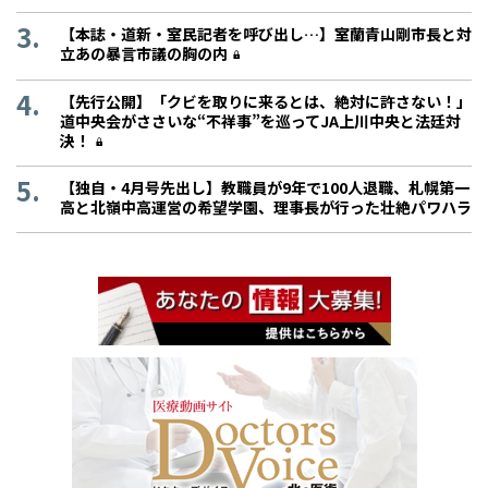
【本誌・道新・室民記者を呼び出し…】室蘭青山剛市長と対
立あの暴言市議の胸の内
【先行公開】「クビを取りに来るとは、絶対に許さない！」
道中央会がささいな“不祥事”を巡ってJA上川中央と法廷対
決！
【独自・4月号先出し】教職員が9年で100人退職、札幌第一
高と北嶺中高運営の希望学園、理事長が行った壮絶パワハラ