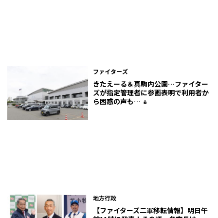
ファイターズ
きたえーる＆真駒内公園…ファイター
ズが指定管理者に参画表明で利用者か
ら困惑の声も…
地方行政
【ファイターズ二軍移転情報】明日午