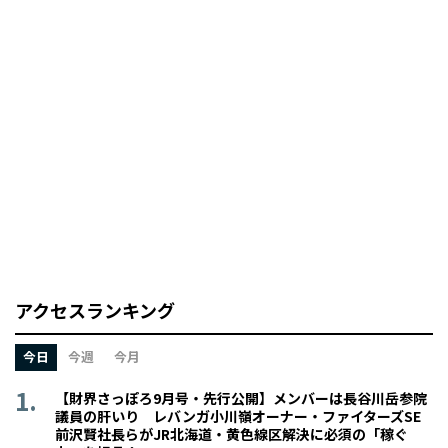
アクセスランキング
今日
今週
今月
【財界さっぽろ9月号・先行公開】メンバーは長谷川岳参院
議員の肝いり レバンガ小川嶺オーナー・ファイターズSE
前沢賢社長らがJR北海道・黄色線区解決に必須の「稼ぐ