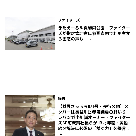
ファイターズ
きたえーる＆真駒内公園…ファイター
ズが指定管理者に参画表明で利用者か
ら困惑の声も…
経済
【財界さっぽろ9月号・先行公開】メ
ンバーは長谷川岳参院議員の肝いり
レバンガ小川嶺オーナー・ファイター
ズSE前沢賢社長らがJR北海道・黄色
線区解決に必須の「稼ぐ力」を提言！