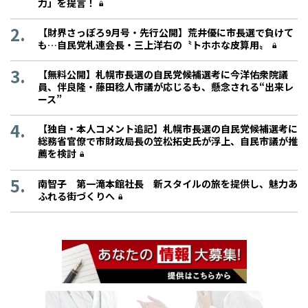
力」を提言！
【財界さっぽろ9月号・先行公開】荒井優に市長選で負けて
も…自民党札連会長・三上洋右の〝トホホな皮算用〟
【無料公開】札幌市長選の自民党候補選考に今洋佑衆院議
員、伴良隆・藤田稔人市議が応じるも、懸念される“出来レ
ース”
【独自・本人コメント追記】札幌市長選の自民党候補選考に
総務省官僚で市財政局長の笠松拓史氏が浮上、自民市議が推
薦を検討
南智子 第一滝本館社長 新スタイルの旅を提供し、魅力あ
ふれる街づくりへ