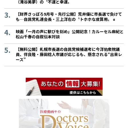
（滝谷美夢）の〝不運と幸運〟
【財界さっぽろ9月号・先行公開】荒井優に市長選で負けて
も…自民党札連会長・三上洋右の〝トホホな皮算用〟
映画「一月の声に歓びを刻め」公開記念！カルーセル麻紀と
松山千春の自叙伝本対談
【無料公開】札幌市長選の自民党候補選考に今洋佑衆院議
員、伴良隆・藤田稔人市議が応じるも、懸念される“出来レ
ース”