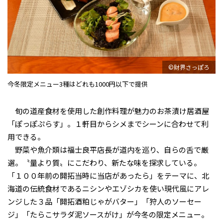
©財界さっぽろ
今冬限定メニュー3種はどれも1000円以下で提供
旬の道産食材を使用した創作料理が魅力のお茶漬け居酒屋
「ぽっぽぷらす」。１軒目からシメまでシーンに合わせて利
用できる。
野菜や魚介類は福士良平店長が道内を巡り、自らの舌で厳
選。〝量より質〟にこだわり、新たな味を探求している。
「１００年前の開拓当時に当店があったら」をテーマに、北
海道の伝統食材であるニシンやエゾシカを使い現代風にアレ
ンジした３品「開拓酒粕じゃがバター」「狩人のソーセー
ジ」「たらこサラダ泥ソースがけ」が今冬の限定メニュー。