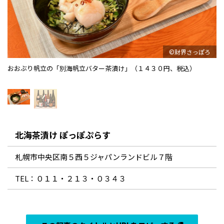
©財界さっぽろ
おおぶり帆立の「別海帆立バター茶漬け」（１４３０円、税込）
ろ
メ
北海茶漬け ぽっぽぷらす
札幌市中央区南５西５ジャパンランドビル７階
TEL：０１１・２１３・０３４３