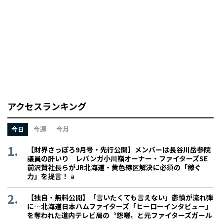
アクセスランキング
今日
今週
今月
【財界さっぽろ9月号・先行公開】メンバーは長谷川岳参院
議員の肝いり レバンガ小川嶺オーナー・ファイターズSE
前沢賢社長らがJR北海道・黄色線区解決に必須の「稼ぐ
力」を提言！
【独自・無料公開】「言いたくても言えない」鬱憤が流れ弾
に…北海道日本ハムファイターズ「ヒーローインタビュー」
を奪われた道内テレビ局の〝怨嗟〟と元ファイターズガール