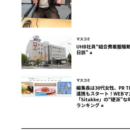
マスコミ
UHB社員“組合費着服騒動
日談”
マスコミ
編集長は30代女性、PR T
連携もスタート！WEBマ
「Sitakke」の“硬派”な
ランキング