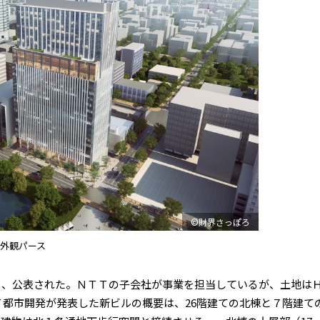
©財界さっぽろ
の外観パース
月、公表された。ＮＴＴの子会社が事業を担当しているが、土地は
都市開発が発表した新ビルの概要は、26階建ての北棟と７階建て