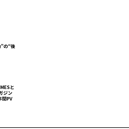
”の“後
IMESと
ガジン
年間PV