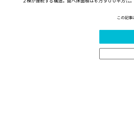
２棟が接続する構造。延べ床面積は６万９００平方㍍。建
この記事