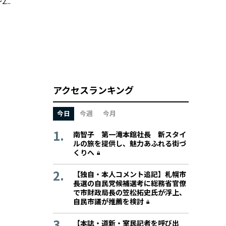
..
アクセスランキング
今日
今週
今月
南智子 第一滝本館社長 新スタイ
ルの旅を提供し、魅力あふれる街づ
くりへ
【独自・本人コメント追記】札幌市
長選の自民党候補選考に総務省官僚
で市財政局長の笠松拓史氏が浮上、
自民市議が推薦を検討
【本誌・道新・室民記者を呼び出