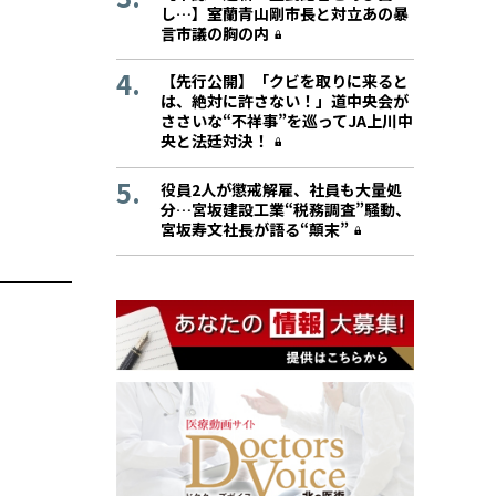
し…】室蘭青山剛市長と対立あの暴
言市議の胸の内
【先行公開】「クビを取りに来ると
は、絶対に許さない！」道中央会が
ささいな“不祥事”を巡ってJA上川中
央と法廷対決！
役員2人が懲戒解雇、社員も大量処
分…宮坂建設工業“税務調査”騒動、
宮坂寿文社長が語る“顛末”