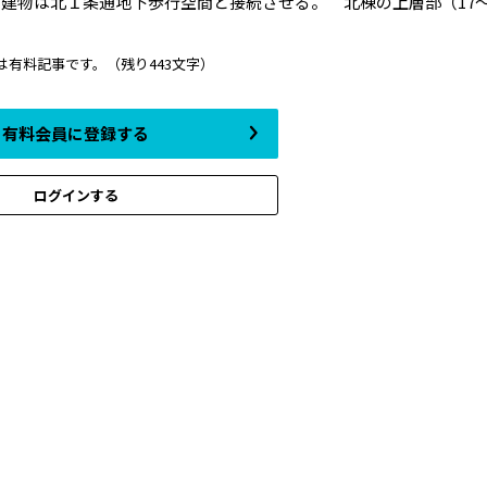
物は北１条通地下歩行空間と接続させる。 北棟の上層部（17～2.
は有料記事です。
（残り443文字）
有料会員に登録する
ログインする