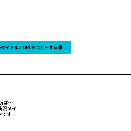
タイトルとURLをコピーする
近況は…
実況メイ
中です