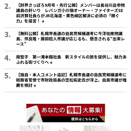
【財界さっぽろ9月号・先行公開】メンバーは長谷川岳参院
議員の肝いり レバンガ小川嶺オーナー・ファイターズSE
前沢賢社長らがJR北海道・黄色線区解決に必須の「稼ぐ
力」を提言！
【無料公開】札幌市長選の自民党候補選考に今洋佑衆院議
員、伴良隆・藤田稔人市議が応じるも、懸念される“出来レ
ース”
南智子 第一滝本館社長 新スタイルの旅を提供し、魅力あ
ふれる街づくりへ
【独自・本人コメント追記】札幌市長選の自民党候補選考に
総務省官僚で市財政局長の笠松拓史氏が浮上、自民市議が推
薦を検討