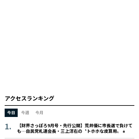
アクセスランキング
今日
今週
今月
【財界さっぽろ9月号・先行公開】荒井優に市長選で負けて
も…自民党札連会長・三上洋右の〝トホホな皮算用〟