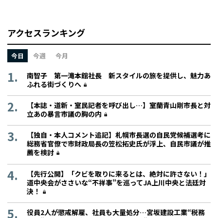
アクセスランキング
今日
今週
今月
南智子 第一滝本館社長 新スタイルの旅を提供し、魅力あ
ふれる街づくりへ
【本誌・道新・室民記者を呼び出し…】室蘭青山剛市長と対
立あの暴言市議の胸の内
【独自・本人コメント追記】札幌市長選の自民党候補選考に
総務省官僚で市財政局長の笠松拓史氏が浮上、自民市議が推
薦を検討
【先行公開】「クビを取りに来るとは、絶対に許さない！」
道中央会がささいな“不祥事”を巡ってJA上川中央と法廷対
決！
役員2人が懲戒解雇、社員も大量処分…宮坂建設工業“税務