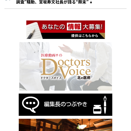
調査”騒動、宮坂寿文社長が語る“顛末”