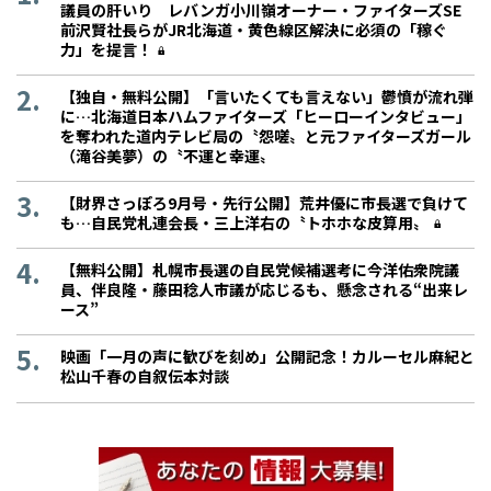
議員の肝いり レバンガ小川嶺オーナー・ファイターズSE
前沢賢社長らがJR北海道・黄色線区解決に必須の「稼ぐ
力」を提言！
【独自・無料公開】「言いたくても言えない」鬱憤が流れ弾
に…北海道日本ハムファイターズ「ヒーローインタビュー」
を奪われた道内テレビ局の〝怨嗟〟と元ファイターズガール
（滝谷美夢）の〝不運と幸運〟
【財界さっぽろ9月号・先行公開】荒井優に市長選で負けて
も…自民党札連会長・三上洋右の〝トホホな皮算用〟
【無料公開】札幌市長選の自民党候補選考に今洋佑衆院議
員、伴良隆・藤田稔人市議が応じるも、懸念される“出来レ
ース”
映画「一月の声に歓びを刻め」公開記念！カルーセル麻紀と
松山千春の自叙伝本対談