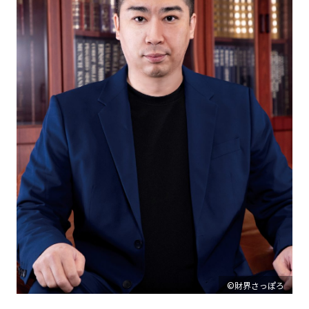
©財界さっぽろ