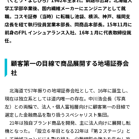
（くどう・よしひろ）1962年生まれ。釧路市出身。北海道大
学工学部卒業後、国内繊維メーカーにエンジニアとして就
職。コスモ証券（当時）に転職し池袋、横浜、神戸、福岡支
店長を経て執行役員営業本部長、同商品本部長。15年11月に
前身のFPL インシュアランス入社、16年１月に代表取締役就
任。
顧客第一の目線で商品展開する地場証券会
社
北海道で57年振りの地場証券会社として、16年に誕生し、
現在は独立系としては道内唯一の存在。中川浩会長（写真
左）との両輪で、法人・個人富裕層向けに顧客第一の目線で
選定した金融商品を取り扱うスペシャリスト集団。
21年は独自ブランド商品を開発、主に法人向けに展開し転
機となった。「設立６年目となる22年は『第２ステージ』と
して地域ファンドにも取り組み、少数精鋭の強みを生かし攻