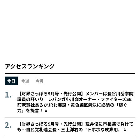
アクセスランキング
今日
今週
今月
【財界さっぽろ9月号・先行公開】メンバーは長谷川岳参院
議員の肝いり レバンガ小川嶺オーナー・ファイターズSE
前沢賢社長らがJR北海道・黄色線区解決に必須の「稼ぐ
力」を提言！
【財界さっぽろ9月号・先行公開】荒井優に市長選で負けて
も…自民党札連会長・三上洋右の〝トホホな皮算用〟