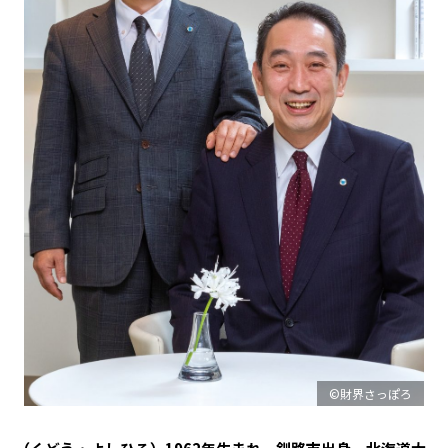
©財界さっぽろ