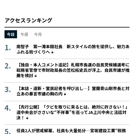
アクセスランキング
今日
今週
今月
南智子 第一滝本館社長 新スタイルの旅を提供し、魅力あ
ふれる街づくりへ
【独自・本人コメント追記】札幌市長選の自民党候補選考に
総務省官僚で市財政局長の笠松拓史氏が浮上、自民市議が推
薦を検討
【本誌・道新・室民記者を呼び出し…】室蘭青山剛市長と対
立あの暴言市議の胸の内
【先行公開】「クビを取りに来るとは、絶対に許さない！」
道中央会がささいな“不祥事”を巡ってJA上川中央と法廷対
決！
役員2人が懲戒解雇、社員も大量処分…宮坂建設工業“税務