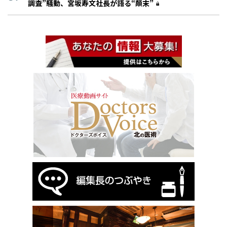
調査”騒動、宮坂寿文社長が語る“顛末”