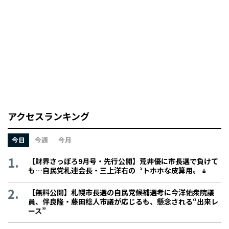
アクセスランキング
今日
今週
今月
【財界さっぽろ9月号・先行公開】荒井優に市長選で負けて
も…自民党札連会長・三上洋右の〝トホホな皮算用〟
【無料公開】札幌市長選の自民党候補選考に今洋佑衆院議
員、伴良隆・藤田稔人市議が応じるも、懸念される“出来レ
ース”