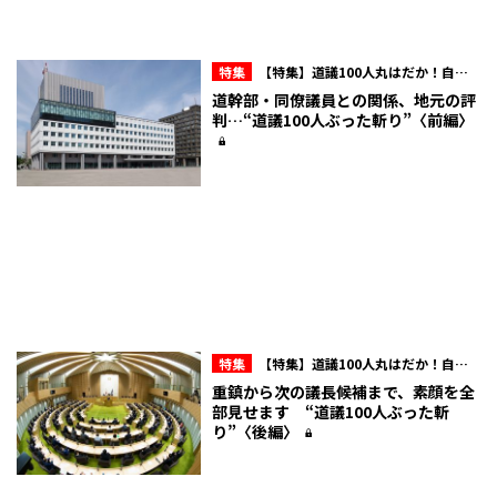
特集
【特集】道議100人丸はだか！自民
会派内のマル秘情報を赤裸々に！北海道議
道幹部・同僚議員との関係、地元の評
会“ここだけの話”
判…“道議100人ぶった斬り”〈前編〉
特集
【特集】道議100人丸はだか！自民
会派内のマル秘情報を赤裸々に！北海道議
重鎮から次の議長候補まで、素顔を全
会“ここだけの話”
部見せます “道議100人ぶった斬
り”〈後編〉