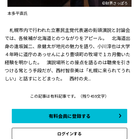
©財界さっぽろ
本多平直氏
札幌市内で行われた立憲民主党代表選の街頭演説と討論会
では、各候補が北海道とのつながりをアピール。 北海道出
身の逢坂誠二、泉健太が地元の魅力を語り、小川淳也は大学
４年時に道庁のあっせんにより豊頃町の牧場で１カ月働いた
経験を明かした。 演説場所との接点を語るのは聴衆を引き
つける常とう手段だが、西村智奈美は「札幌に来られてうれ
しい」と話すにとどまった。 西村の夫...
この記事は有料記事です。
（残り459文字）
有料会員に登録する
ログインする