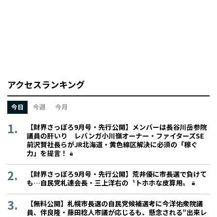
アクセスランキング
今日
今週
今月
【財界さっぽろ9月号・先行公開】メンバーは長谷川岳参院
議員の肝いり レバンガ小川嶺オーナー・ファイターズSE
前沢賢社長らがJR北海道・黄色線区解決に必須の「稼ぐ
力」を提言！
【財界さっぽろ9月号・先行公開】荒井優に市長選で負けて
も…自民党札連会長・三上洋右の〝トホホな皮算用〟
【無料公開】札幌市長選の自民党候補選考に今洋佑衆院議
員、伴良隆・藤田稔人市議が応じるも、懸念される“出来レ