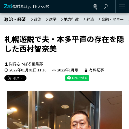
政治・経済
政治
選挙
地方行政
経済
金融・マネー
札幌遊説で夫・本多平直の存在を隠
した西村智奈美
財界さっぽろ編集部
2022年01月01日 11:16
2022年1月号
有料記事