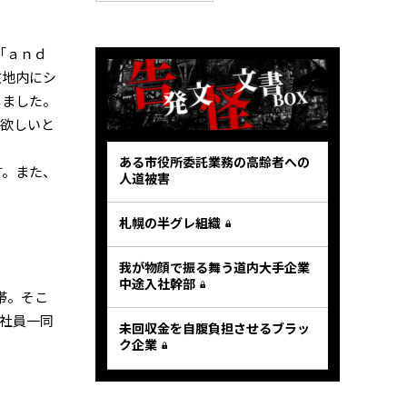
「ａｎｄ
敷地内にシ
しました。
て欲しいと
ある市役所委託業務の高齢者への
す。また、
人道被害
札幌の半グレ組織
我が物顔で振る舞う道内大手企業
中途入社幹部
帯。そこ
社員一同
未回収金を自腹負担させるブラッ
ク企業