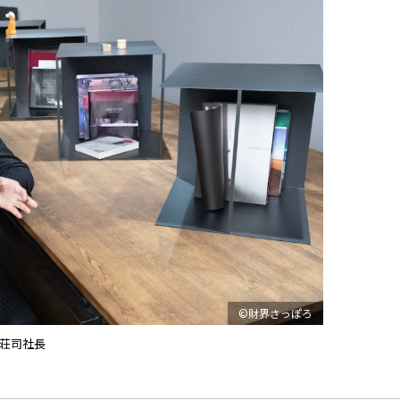
©財界さっぽろ
荘司社長