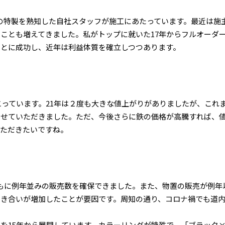
の特製を熟知した自社スタッフが施工にあたっています。最近は施
ことも増えてきました。私がトップに就いた17年からフルオーダ
とに成功し、近年は利益体質を確立しつつあります。
こっています。21年は２度も大きな値上がりがありましたが、これ
させていただきました。ただ、今後さらに鉄の価格が高騰すれば、
いただきたいですね。
ともに例年並みの販売数を確保できました。また、物置の販売が例年
引き合いが増加したことが要因です。周知の通り、コロナ禍でも道
を15年から展開しています。カラーリングが特殊で、「ブラック