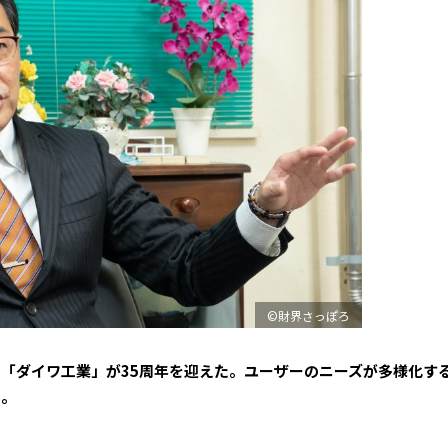
©財界さっぽろ
「ダイワ工業」が35周年を迎えた。ユーザーのニーズが多様化す
た。