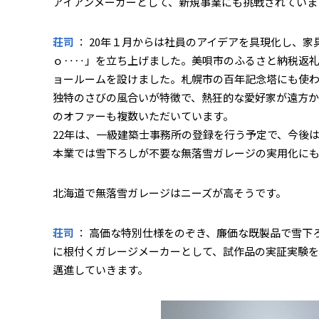
――アイアンメーカーとして、新規事業にも挑戦されていま
荘司
： 20年１月からは社員のアイデアを具現化し、
ｏ‥‥」を立ち上げました。美唄市のふるさと納税返
ョールームを設けました。札幌市の百年記念塔にも使
独特のさびの風合いが特徴で、熱狂的な愛好家が遠方か
のオファーも複数いただいています。
22年は、一級建築士事務所の登録を行う予定で、今後
本業では雪下ろしが不要な無落雪ガレージの実用化に
――北海道で無落雪ガレージはニーズが高そうです。
荘司
： 高価な特別仕様をのぞき、廉価な既製品で雪下
に根付くガレージメーカーとして、試作品の実証実験を
邁進していきます。