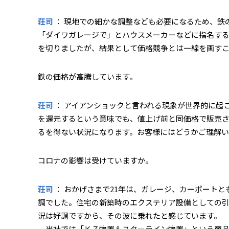
荘司
： 現地での細かな調整なども必要になるため、鉄
「ダイワガレージで」とハウスメーカーなどに指名する
を切りましたが、結果として価格競争とは一線を画すこ
――鉄の価格が高騰しています。
荘司
： アイアンショックと言われる現象が世界的に起
を還元するという意味でも、値上げ前と同価格で販売
るを得ない状況になります。お客様にはどうかご理解
――コロナの影響は受けていますか。
荘司
： おかげさまで21年は、ガレージ、カーポート
調でした。住宅の新築時のエクステリア設備としての
況は好調ですから、その波に乗れたと感じています。
当社では「ＫＺ物置＆スターライン物置」という商品