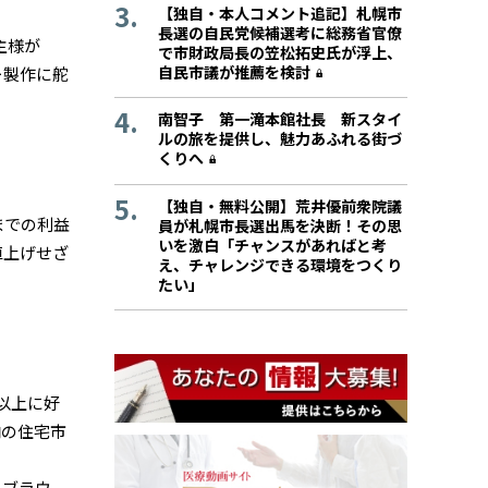
【独自・本人コメント追記】札幌市
長選の自民党候補選考に総務省官僚
主様が
で市財政局長の笠松拓史氏が浮上、
自民市議が推薦を検討
ー製作に舵
南智子 第一滝本館社長 新スタイ
ルの旅を提供し、魅力あふれる街づ
くりへ
【独自・無料公開】荒井優前衆院議
までの利益
員が札幌市長選出馬を決断！その思
いを激白「チャンスがあればと考
値上げせざ
え、チャレンジできる環境をつくり
たい」
以上に好
内の住宅市
×ブラウ