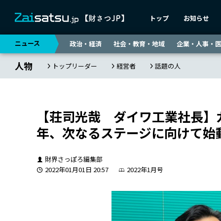
トップ
お知らせ
ニュース
政治・経済
社会・教育・地域
企業・人事・
人物
トップリーダー
経営者
話題の人
【荘司光哉 ダイワ工業社長】
年、次なるステージに向けて始
財界さっぽろ編集部
2022年01月01日 20:57
2022年1月号