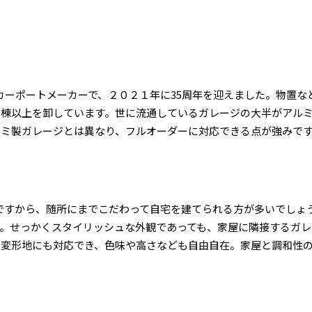
カーポートメーカーで、２０２１年に35周年を迎えました。物置な
０棟以上を卸しています。世に流通しているガレージの大半がアル
ルミ製ガレージとは異なり、フルオーダーに対応できる点が強みで
ですから、随所にまでこだわって自宅を建てられる方が多いでしょ
。せっかくスタイリッシュな外観であっても、家屋に隣接するガレ
や変形地にも対応でき、色味や高さなども自由自在。家屋と調和性