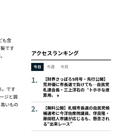
ども含
ミ製です
アクセスランキング
す。
今日
今週
今月
【財界さっぽろ9月号・先行公開】
荒井優に市長選で負けても…自民党
う。です
札連会長・三上洋右の〝トホホな皮
算用〟
ージと調
の高いもの
【無料公開】札幌市長選の自民党候
補選考に今洋佑衆院議員、伴良隆・
藤田稔人市議が応じるも、懸念され
る“出来レース”