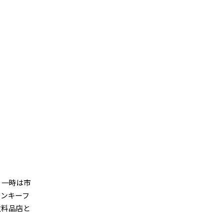
。一時は市
ヤンキーフ
衣料品店と