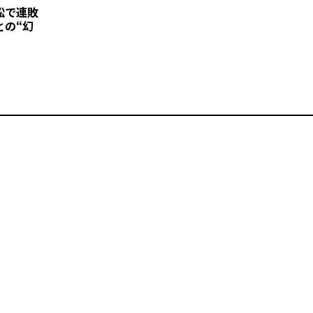
訟で連敗
との“幻