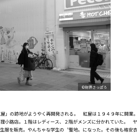
©財界さっぽろ
紅屋」の跡地がようやく再開発される。 紅屋は１９４９年に開業
狸小路店。１階はレディース、２階がメンズに分かれていた。 
学生服を販売。やんちゃな学生の〝聖地〟になった。その後も格安