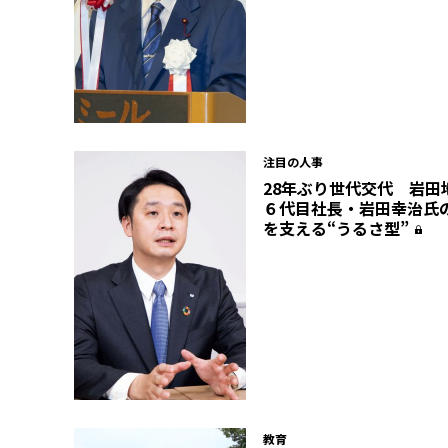
注目の人事
28年ぶり世代交代 岩田
６代目社長・岩田幸治氏
を支える“うるさ型”
教育