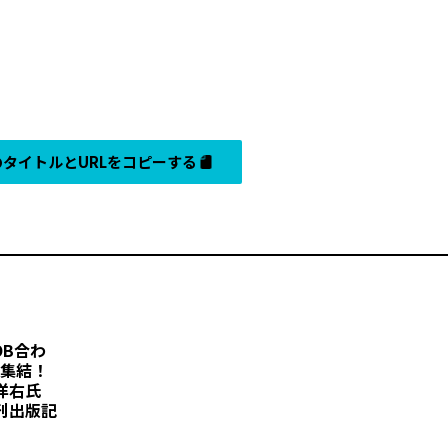
タイトルとURLをコピーする
B合わ
大集結！
洋右氏
刊出版記