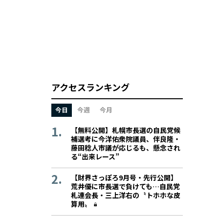
アクセスランキング
今日
今週
今月
【無料公開】札幌市長選の自民党候
補選考に今洋佑衆院議員、伴良隆・
藤田稔人市議が応じるも、懸念され
る“出来レース”
【財界さっぽろ9月号・先行公開】
荒井優に市長選で負けても…自民党
札連会長・三上洋右の〝トホホな皮
算用〟