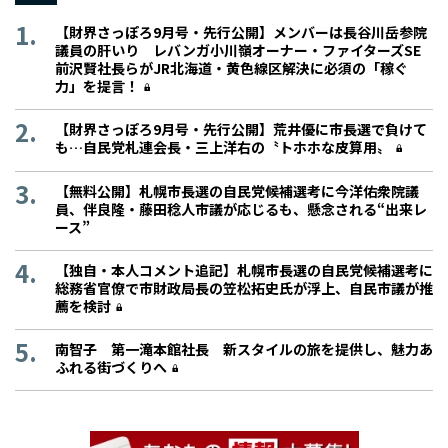
【財界さっぽろ9月号・先行公開】メンバーは長谷川岳参院
議員の肝いり レバンガ小川嶺オーナー・ファイターズSE
前沢賢社長らがJR北海道・黄色線区解決に必須の「稼ぐ
力」を提言！
【財界さっぽろ9月号・先行公開】荒井優に市長選で負けて
も…自民党札連会長・三上洋右の〝トホホな皮算用〟
【無料公開】札幌市長選の自民党候補選考に今洋佑衆院議
員、伴良隆・藤田稔人市議が応じるも、懸念される“出来レ
ース”
【独自・本人コメント追記】札幌市長選の自民党候補選考に
総務省官僚で市財政局長の笠松拓史氏が浮上、自民市議が推
薦を検討
南智子 第一滝本館社長 新スタイルの旅を提供し、魅力あ
ふれる街づくりへ