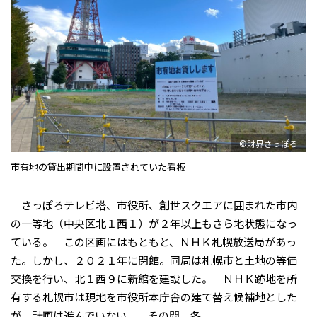
©財界さっぽろ
市有地の貸出期間中に設置されていた看板
さっぽろテレビ塔、市役所、創世スクエアに囲まれた市内
の一等地（中央区北１西１）が２年以上もさら地状態になっ
ている。 この区画にはもともと、ＮＨＫ札幌放送局があっ
た。しかし、２０２１年に閉館。同局は札幌市と土地の等価
交換を行い、北１西９に新館を建設した。 ＮＨＫ跡地を所
有する札幌市は現地を市役所本庁舎の建て替え候補地とした
が、計画は進んでいない。 その間、冬...