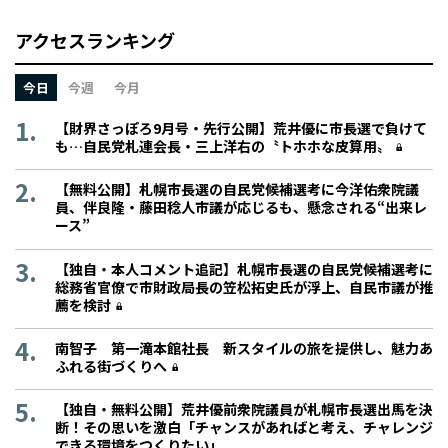
アクセスランキング
今日
今週
今月
【財界さっぽろ9月号・先行公開】荒井優に市長選で負けて
も…自民党札連会長・三上洋右の〝トホホな皮算用〟
【無料公開】札幌市長選の自民党候補選考に今洋佑衆院議
員、伴良隆・藤田稔人市議が応じるも、懸念される“出来レ
ース”
【独自・本人コメント追記】札幌市長選の自民党候補選考に
総務省官僚で市財政局長の笠松拓史氏が浮上、自民市議が推
薦を検討
南智子 第一滝本館社長 新スタイルの旅を提供し、魅力あ
ふれる街づくりへ
【独自・無料公開】荒井優前衆院議員が札幌市長選出馬を決
断！その思いを激白「チャンスがあればと考え、チャレンジ
できる環境をつくりたい」