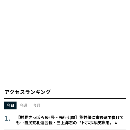
アクセスランキング
今日
今週
今月
【財界さっぽろ9月号・先行公開】荒井優に市長選で負けて
も…自民党札連会長・三上洋右の〝トホホな皮算用〟