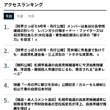
アクセスランキング
今日
今週
今月
【財界さっぽろ9月号・先行公開】メンバーは長谷川岳参院
議員の肝いり レバンガ小川嶺オーナー・ファイターズSE
前沢賢社長らがJR北海道・黄色線区解決に必須の「稼ぐ
力」を提言！
【財界さっぽろ9月号・先行公開】荒井優に市長選で負けて
も…自民党札連会長・三上洋右の〝トホホな皮算用〟
【無料公開】札幌市長選の自民党候補選考に今洋佑衆院議
員、伴良隆・藤田稔人市議が応じるも、懸念される“出来レ
ース”
映画「一月の声に歓びを刻め」公開記念！カルーセル麻紀と
松山千春の自叙伝本対談
【独自・本人コメント追記】札幌市長選の自民党候補選考に
総務省官僚で市財政局長の笠松拓史氏が浮上、自民市議が推
薦を検討