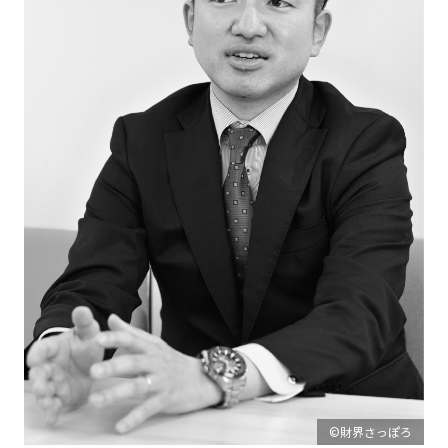
©財界さっぽろ