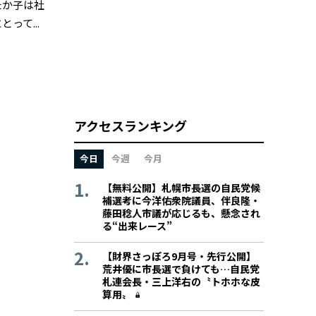
たか子は社
て...
アクセスランキング
今日
今週
今月
【無料公開】札幌市長選の自民党候
補選考に今洋佑衆院議員、伴良隆・
藤田稔人市議が応じるも、懸念され
る“出来レース”
【財界さっぽろ9月号・先行公開】
荒井優に市長選で負けても…自民党
札連会長・三上洋右の〝トホホな皮
算用〟