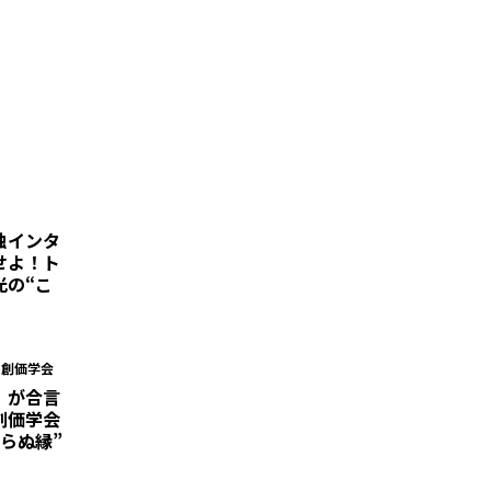
独インタ
せよ！ト
光の“こ
・創価学会
」が合言
創価学会
らぬ縁”