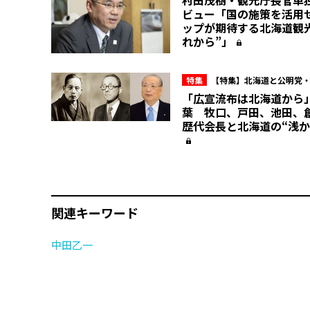
ビュー「国の施策を活用
ップが期待する北海道観
れから”」
特集
【特集】北海道と公明党
「広宣流布は北海道から
葉 牧口、戸田、池田、
歴代会長と北海道の“浅か
関連キーワード
中田乙一