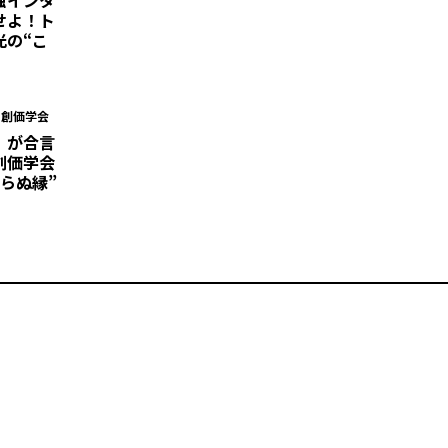
せよ！ト
光の“こ
・創価学会
」が合言
創価学会
らぬ縁”