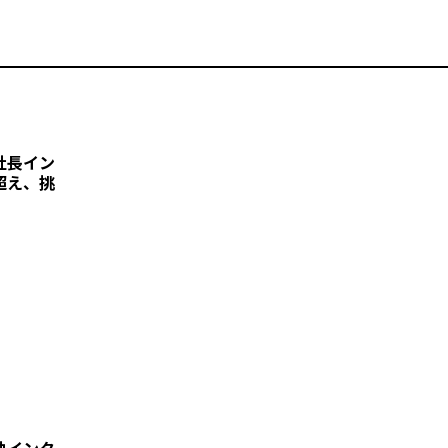
社長イン
超え、挑
独インタ