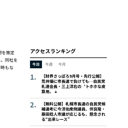
アクセスランキング
想を策定
た。同社を
今日
今週
今月
片時もな
【財界さっぽろ9月号・先行公開】
荒井優に市長選で負けても…自民党
札連会長・三上洋右の〝トホホな皮
算用〟
【無料公開】札幌市長選の自民党候
補選考に今洋佑衆院議員、伴良隆・
藤田稔人市議が応じるも、懸念され
る“出来レース”