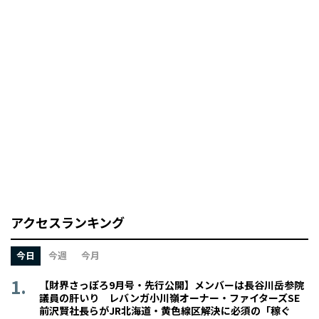
アクセスランキング
今日
今週
今月
【財界さっぽろ9月号・先行公開】メンバーは長谷川岳参院
議員の肝いり レバンガ小川嶺オーナー・ファイターズSE
前沢賢社長らがJR北海道・黄色線区解決に必須の「稼ぐ