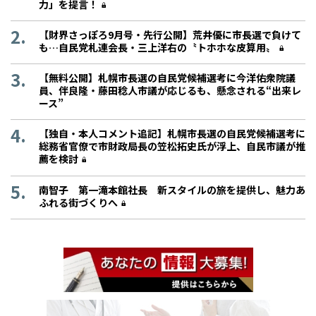
力」を提言！
【財界さっぽろ9月号・先行公開】荒井優に市長選で負けて
も…自民党札連会長・三上洋右の〝トホホな皮算用〟
【無料公開】札幌市長選の自民党候補選考に今洋佑衆院議
員、伴良隆・藤田稔人市議が応じるも、懸念される“出来レ
ース”
【独自・本人コメント追記】札幌市長選の自民党候補選考に
総務省官僚で市財政局長の笠松拓史氏が浮上、自民市議が推
薦を検討
南智子 第一滝本館社長 新スタイルの旅を提供し、魅力あ
ふれる街づくりへ