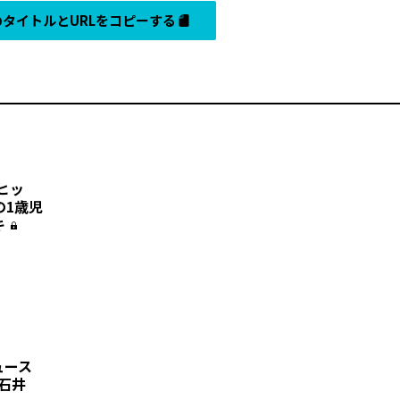
タイトルとURLをコピーする
ヒッ
の1歳児
キ
デュース
“石井