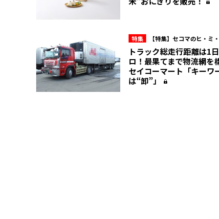
米”おにぎりを販売！
特集
【特集】セコマのヒ・ミ
トラック総走行距離は1日
ロ！最果てまで物流網を
セイコーマート「キーワ
は“卸”」