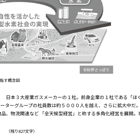
©財界さっぽろ
指す概念図
へ 日本３大産業ガスメーカーの１社。前身企業の１社である「ほ
ォーターグループの社員数は約５０００人を越え、さらに拡大中だ
品、物流関連など 「全天候型経営」と称する多角化経営を展開。事業
（残り827文字）