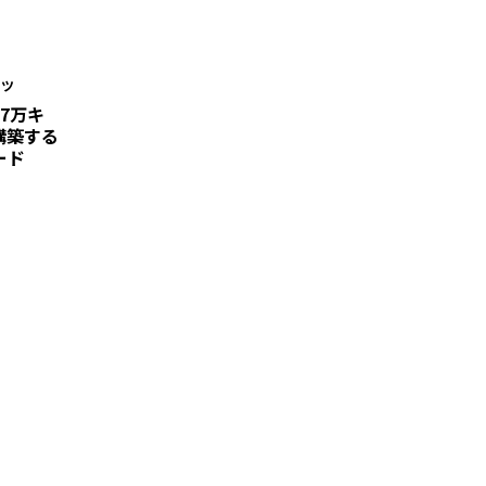
・ツ
7万キ
構築する
ード