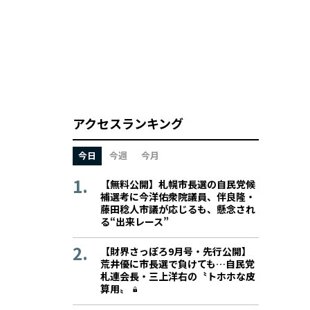
アクセスランキング
今日
今週
今月
【無料公開】札幌市長選の自民党候
補選考に今洋佑衆院議員、伴良隆・
藤田稔人市議が応じるも、懸念され
る“出来レース”
【財界さっぽろ9月号・先行公開】
荒井優に市長選で負けても…自民党
札連会長・三上洋右の〝トホホな皮
算用〟