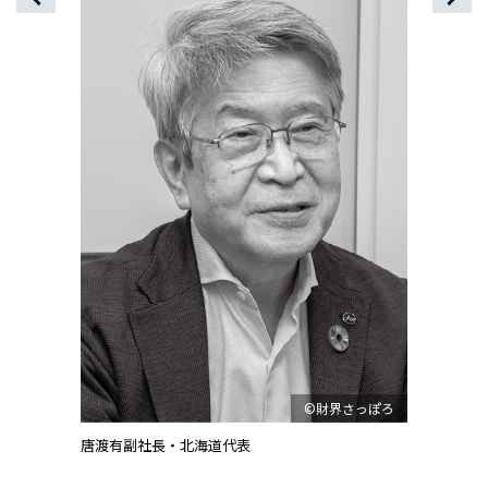
「
行
ろ
©財界さっぽろ
唐渡有副社長・北海道代表