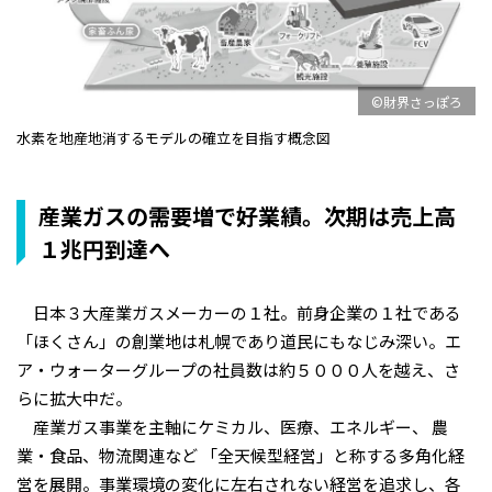
©財界さっぽろ
水素を地産地消するモデルの確立を目指す概念図
産業ガスの需要増で好業績。次期は売上高
１兆円到達へ
日本３大産業ガスメーカーの１社。前身企業の１社である
「ほくさん」の創業地は札幌であり道民にもなじみ深い。エ
ア・ウォーターグループの社員数は約５０００人を越え、さ
らに拡大中だ。
産業ガス事業を主軸にケミカル、医療、エネルギー、 農
業・食品、物流関連など 「全天候型経営」と称する多角化経
営を展開。事業環境の変化に左右されない経営を追求し、各