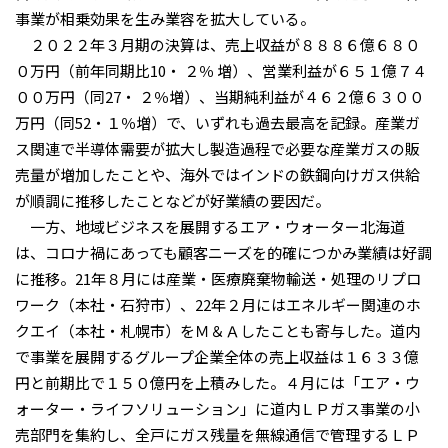
事業が相乗効果を生み業容を拡大している。
２０２２年３月期の決算は、売上収益が８８８６億６８０
０万円（前年同期比10・ ２％ 増）、営業利益が６５１億７４
００万円（同27・ ２％増）、当期純利益が４６２億６３００
万円（同52・１％増）で、いずれも過去最高を記録。産業ガ
ス関連で半導体需要が拡大し製造過程で必要な産業ガスの販
売量が増加したことや、海外ではインドの鉄鋼向けガス供給
が順調に推移したことなどが好業績の要因だ。
一方、地域ビジネスを展開するエア・ウォーター北海道
は、コロナ禍にあっても顧客ニーズを的確につかみ業績は好調
に推移。21年８月には産業・医療廃棄物輸送・処理のリプロ
ワーク（本社・石狩市）、22年２月にはエネルギー関連のホ
クエイ（本社・札幌市）をＭ＆Ａしたことも寄与した。道内
で事業を展開するグループ企業全体の売上収益は１６３３億
円と前期比で１５０億円を上積みした。４月には「エア・ウ
ォーター・ライフソリューション」に道内ＬＰガス事業の小
売部門を集約し、全戸にガス残量を無線通信で管理するＬＰ