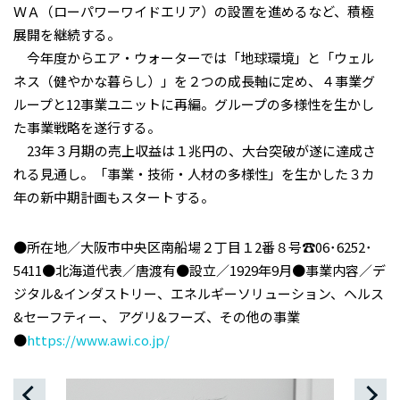
ＷＡ（ローパワーワイドエリア）の設置を進めるなど、積極
展開を継続する。
今年度からエア・ウォーターでは「地球環境」と「ウェル
ネス（健やかな暮らし）」を２つの成長軸に定め、４事業グ
ループと12事業ユニットに再編。グループの多様性を生かし
た事業戦略を遂行する。
23年３月期の売上収益は１兆円の、大台突破が遂に達成さ
れる見通し。「事業・技術・人材の多様性」を生かした３カ
年の新中期計画もスタートする。
●所在地／大阪市中央区南船場２丁目１2番８号☎︎06･6252･
5411●北海道代表／唐渡有●設立／1929年9月●事業内容／デ
ジタル&インダストリー、エネルギーソリューション、ヘルス
&セーフティー、 アグリ&フーズ、その他の事業
●
https://www.awi.co.jp/