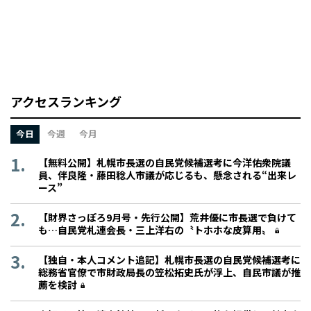
アクセスランキング
今日
今週
今月
【無料公開】札幌市長選の自民党候補選考に今洋佑衆院議
員、伴良隆・藤田稔人市議が応じるも、懸念される“出来レ
ース”
【財界さっぽろ9月号・先行公開】荒井優に市長選で負けて
も…自民党札連会長・三上洋右の〝トホホな皮算用〟
【独自・本人コメント追記】札幌市長選の自民党候補選考に
総務省官僚で市財政局長の笠松拓史氏が浮上、自民市議が推
薦を検討