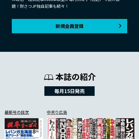
題！財さつJP独自記事も続々！
新規会員登録
本誌の紹介
毎月15日発売
最新号の目次
中吊り広告