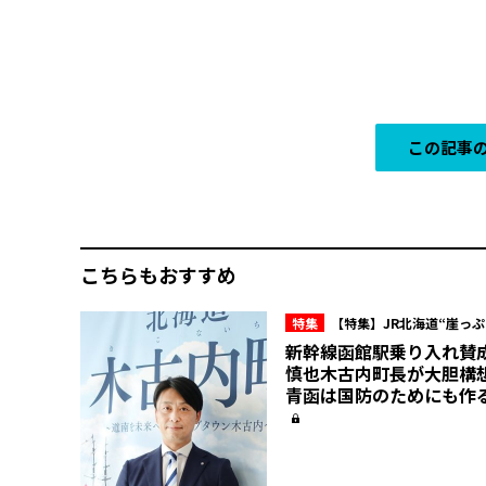
この記事の
こちらもおすすめ
特集
【特集】JR北海道“崖っぷ
新幹線函館駅乗り入れ賛
慎也木古内町長が大胆構
青函は国防のためにも作