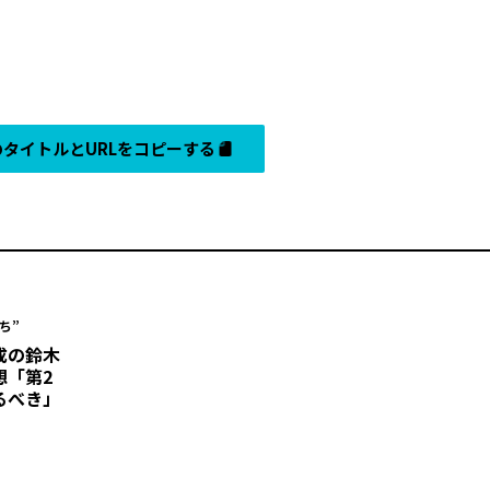
タイトルとURLをコピーする
ち”
成の鈴木
想「第2
るべき」