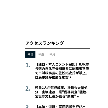
アクセスランキング
今日
今週
今月
【独自・本人コメント追記】札幌市
長選の自民党候補選考に総務省官僚
で市財政局長の笠松拓史氏が浮上、
自民市議が推薦を検討
役員2人が懲戒解雇、社員も大量処
分…宮坂建設工業“税務調査”騒動、
宮坂寿文社長が語る“顛末”
【本誌・道新・室民記者を呼び出