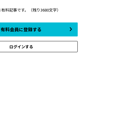
は有料記事です。
（残り3680文字）
有料会員に登録する
ログインする