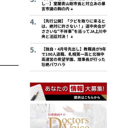
し…】室蘭青山剛市長と対立あの暴
言市議の胸の内
【先行公開】「クビを取りに来ると
は、絶対に許さない！」道中央会が
ささいな“不祥事”を巡ってJA上川中
央と法廷対決！
【独自・4月号先出し】教職員が9年
で100人退職、札幌第一高と北嶺中
高運営の希望学園、理事長が行った
壮絶パワハラ