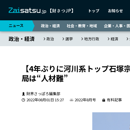
トップ
お知らせ
ニュース
政治・経済
社会・教育・地域
企業・人事・
政治・経済
政治
選挙
地方行政
経済
【4年ぶりに河川系トップ石塚
局は“人材難”
財界さっぽろ編集部
2022年08月01日 15:27
2022年8月号
有料記事