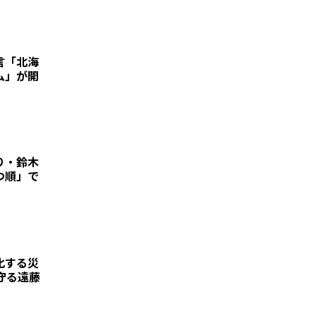
―「北海
ム」が開
り・鈴木
つ順」で
化する災
る――遠藤