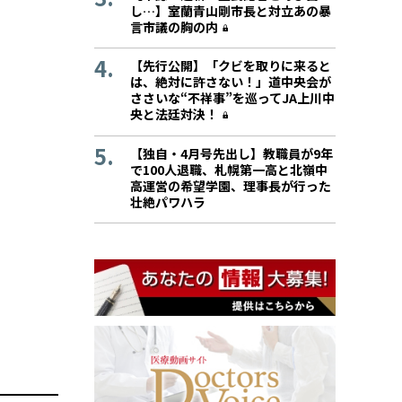
し…】室蘭青山剛市長と対立あの暴
言市議の胸の内
【先行公開】「クビを取りに来ると
は、絶対に許さない！」道中央会が
ささいな“不祥事”を巡ってJA上川中
央と法廷対決！
【独自・4月号先出し】教職員が9年
で100人退職、札幌第一高と北嶺中
高運営の希望学園、理事長が行った
壮絶パワハラ