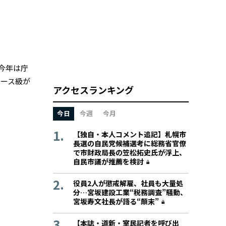
今年は庁
エース級が
アクセスランキング
今日
今週
今月
【独自・本人コメント追記】札幌市
長選の自民党候補選考に総務省官僚
で市財政局長の笠松拓史氏が浮上、
自民市議が推薦を検討
役員2人が懲戒解雇、社員も大量処
分…宮坂建設工業“税務調査”騒動、
宮坂寿文社長が語る“顛末”
【本誌・道新・室民記者を呼び出