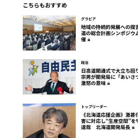
こちらもおすすめ
グラビア
地域の持続的発展への提言―
道の総合計画シンポジウ
催
政治
日高道開通式で大立ち回
宗男が開発局に「あいさ
激怒の意味
トップリーダー
《北海道応援企画》激甚
害に対応し“生産空間”を守
達哉 北海道開発局長