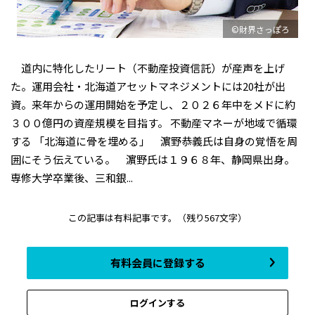
©財界さっぽろ
道内に特化したリート（不動産投資信託）が産声を上げ
た。運用会社・北海道アセットマネジメントには20社が出
資。来年からの運用開始を予定し、２０２６年中をメドに約
３００億円の資産規模を目指す。 不動産マネーが地域で循環
する 「北海道に骨を埋める」 濵野恭義氏は自身の覚悟を周
囲にそう伝えている。 濵野氏は１９６８年、静岡県出身。
専修大学卒業後、三和銀...
この記事は有料記事です。
（残り567文字）
有料会員に登録する
ログインする