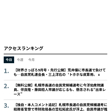
アクセスランキング
今日
今週
今月
【財界さっぽろ9月号・先行公開】荒井優に市長選で負けて
も…自民党札連会長・三上洋右の〝トホホな皮算用〟
【無料公開】札幌市長選の自民党候補選考に今洋佑衆院議
員、伴良隆・藤田稔人市議が応じるも、懸念される“出来レ
ース”
【独自・本人コメント追記】札幌市長選の自民党候補選考に
総務省官僚で市財政局長の笠松拓史氏が浮上、自民市議が推