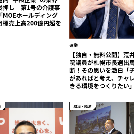
後押し 第1号の介護事
「MOEホールディング
目標売上高200億円超を
！
選挙
【独自・無料公開】荒
院議員が札幌市長選出
断！その思いを激白「
があればと考え、チャ
きる環境をつくりたい
済
政治・経済