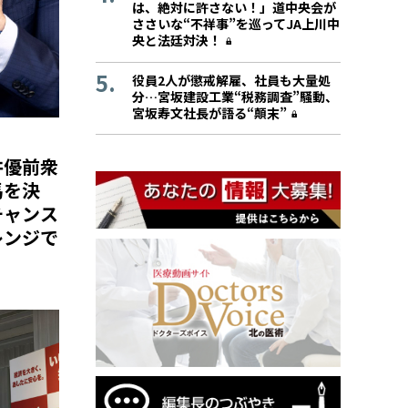
は、絶対に許さない！」道中央会が
ささいな“不祥事”を巡ってJA上川中
央と法廷対決！
役員2人が懲戒解雇、社員も大量処
分…宮坂建設工業“税務調査”騒動、
宮坂寿文社長が語る“顛末”
井優前衆
馬を決
チャンス
レンジで
」