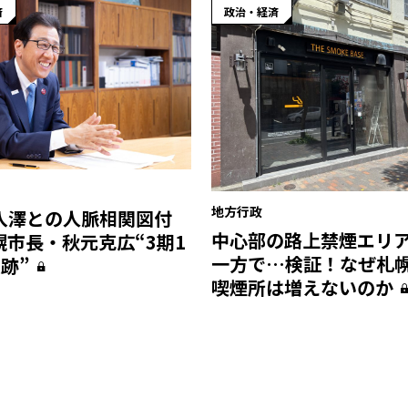
済
政治・経済
地方行政
入澤との人脈相関図付
中心部の路上禁煙エリ
幌市長・秋元克広“3期1
一方で…検証！なぜ札
跡”
喫煙所は増えないのか