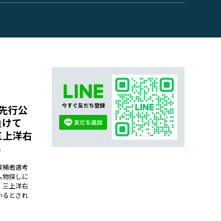
今すぐ友だち登録
先行公
負けて
三上洋右
候補者選考
人物探しに
・三上洋右
いるとされ