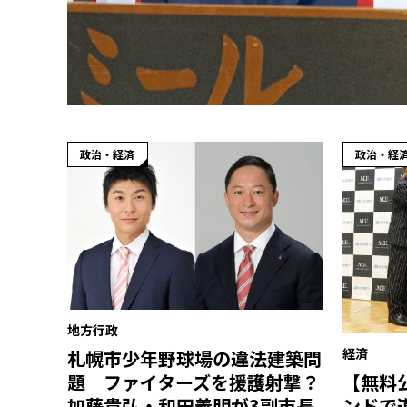
政治・経済
政治・経
地方行政
経済
札幌市少年野球場の違法建築問
【無料
題 ファイターズを援護射撃？
ンドで
加藤貴弘・和田義明が3副市長