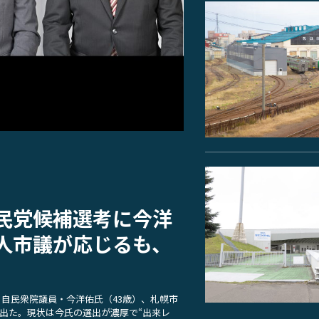
民党候補選考に今洋
人市議が応じるも、
自民衆院議員・今洋佑氏（43歳）、札幌市
け出た。現状は今氏の選出が濃厚で“出来レ