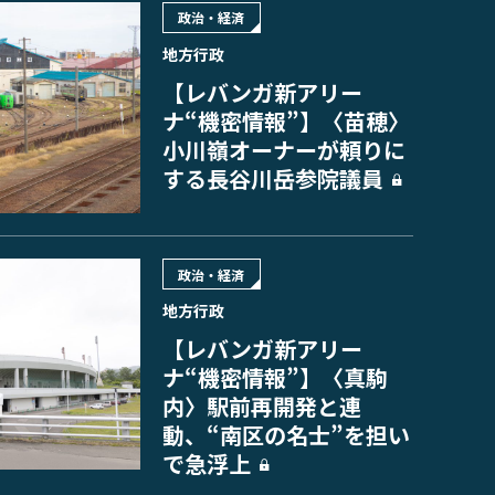
政治・経済
地方行政
【レバンガ新アリー
ナ“機密情報”】〈苗穂〉
小川嶺オーナーが頼りに
する長谷川岳参院議員
政治・経済
地方行政
【レバンガ新アリー
ナ“機密情報”】〈真駒
内〉駅前再開発と連
動、“南区の名士”を担い
で急浮上