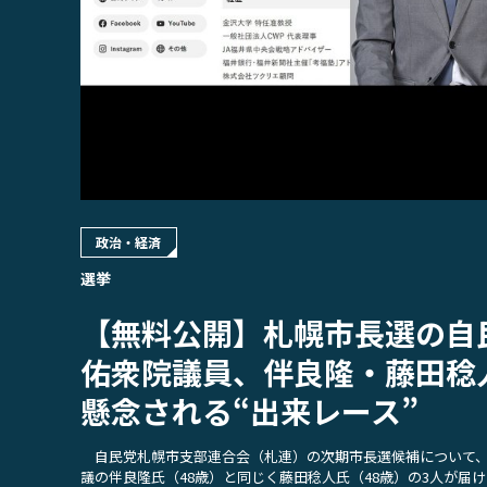
政治・経済
選挙
【無料公開】札幌市長選の自
佑衆院議員、伴良隆・藤田稔
懸念される“出来レース”
自民党札幌市支部連合会（札連）の次期市長選候補について、
議の伴良隆氏（48歳）と同じく藤田稔人氏（48歳）の3人が届