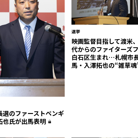
選挙
映画監督目指して渡米
代からのファイターズ
白石区生まれ…札幌市
馬・入澤拓也の“雑草魂
長選のファーストペンギ
澤拓也氏が出馬表明