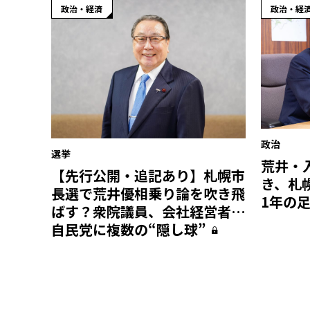
政治・経済
政治・経
政治
選挙
荒井・
【先行公開・追記あり】札幌市
き、札
長選で荒井優相乗り論を吹き飛
1年の足
ばす？衆院議員、会社経営者…
自民党に複数の“隠し球”