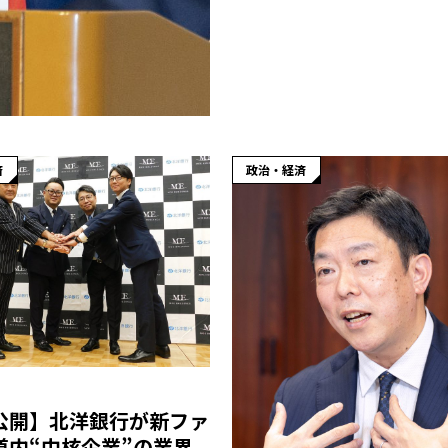
済
政治・経済
公開】北洋銀行が新ファ
道内“中核企業”の業界