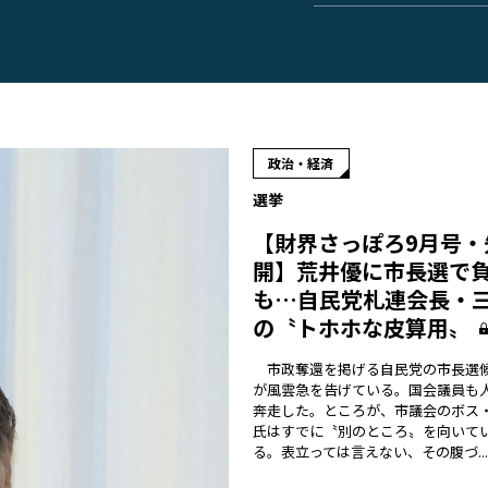
政治・経済
選挙
【財界さっぽろ9月号・
開】荒井優に市長選で
も…自民党札連会長・
の〝トホホな皮算用〟
市政奪還を掲げる自民党の市長選
が風雲急を告げている。国会議員も
奔走した。ところが、市議会のボス
氏はすでに〝別のところ〟を向いて
る。表立っては言えない、その腹づ...