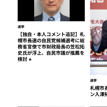
選挙
【独自・本人コメント追記】札
幌市長選の自民党候補選考に総
務省官僚で市財政局長の笠松拓
史氏が浮上、自民市議が推薦を
検討
選挙
札幌市
ン――入