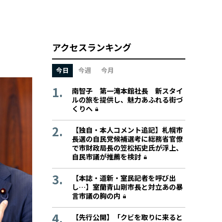
アクセスランキング
今日
今週
今月
南智子 第一滝本館社長 新スタイ
ルの旅を提供し、魅力あふれる街づ
くりへ
【独自・本人コメント追記】札幌市
長選の自民党候補選考に総務省官僚
で市財政局長の笠松拓史氏が浮上、
自民市議が推薦を検討
【本誌・道新・室民記者を呼び出
し…】室蘭青山剛市長と対立あの暴
言市議の胸の内
【先行公開】「クビを取りに来ると