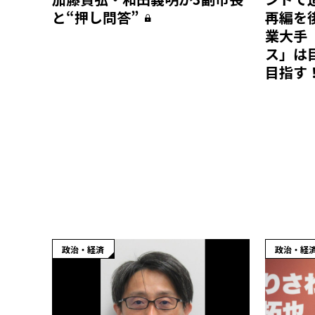
再編を
と“押し問答”
業大手
ス」は
目指す
政治・経済
政治・経