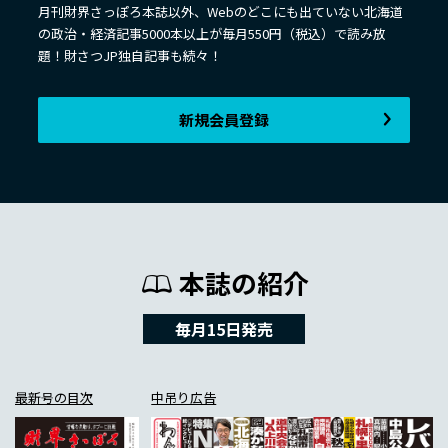
月刊財界さっぽろ本誌以外、Webのどこにも出ていない北海道
の政治・経済記事5000本以上が毎月550円（税込）で読み放
題！財さつJP独自記事も続々！
新規会員登録
本誌の紹介
毎月15日発売
最新号の目次
中吊り広告