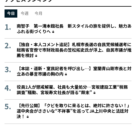
今日
今週
今月
南智子 第一滝本館社長 新スタイルの旅を提供し、魅力あ
ふれる街づくりへ
【独自・本人コメント追記】札幌市長選の自民党候補選考に
総務省官僚で市財政局長の笠松拓史氏が浮上、自民市議が推
薦を検討
【本誌・道新・室民記者を呼び出し…】室蘭青山剛市長と対
立あの暴言市議の胸の内
役員2人が懲戒解雇、社員も大量処分…宮坂建設工業“税務
調査”騒動、宮坂寿文社長が語る“顛末”
【先行公開】「クビを取りに来るとは、絶対に許さない！」
道中央会がささいな“不祥事”を巡ってJA上川中央と法廷対
決！