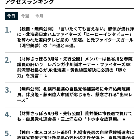
アクセスランキング
今日
今週
今月
【独自・無料公開】「言いたくても言えない」鬱憤が流れ弾
に…北海道日本ハムファイターズ「ヒーローインタビュー」
を奪われた道内テレビ局の〝怨嗟〟と元ファイターズガール
（滝谷美夢）の〝不運と幸運〟
【財界さっぽろ9月号・先行公開】メンバーは長谷川岳参院
議員の肝いり レバンガ小川嶺オーナー・ファイターズSE
前沢賢社長らがJR北海道・黄色線区解決に必須の「稼ぐ
力」を提言！
【無料公開】札幌市長選の自民党候補選考に今洋佑衆院議
員、伴良隆・藤田稔人市議が応じるも、懸念される“出来レ
ース”
【財界さっぽろ9月号・先行公開】荒井優に市長選で負けて
も…自民党札連会長・三上洋右の〝トホホな皮算用〟
【独自・本人コメント追記】札幌市長選の自民党候補選考に
総務省官僚で市財政局長の笠松拓史氏が浮上、自民市議が推