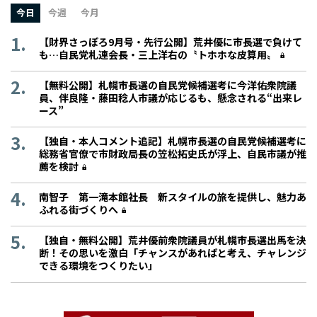
今日
今週
今月
【財界さっぽろ9月号・先行公開】荒井優に市長選で負けて
も…自民党札連会長・三上洋右の〝トホホな皮算用〟
【無料公開】札幌市長選の自民党候補選考に今洋佑衆院議
員、伴良隆・藤田稔人市議が応じるも、懸念される“出来レ
ース”
【独自・本人コメント追記】札幌市長選の自民党候補選考に
総務省官僚で市財政局長の笠松拓史氏が浮上、自民市議が推
薦を検討
南智子 第一滝本館社長 新スタイルの旅を提供し、魅力あ
ふれる街づくりへ
【独自・無料公開】荒井優前衆院議員が札幌市長選出馬を決
断！その思いを激白「チャンスがあればと考え、チャレンジ
できる環境をつくりたい」