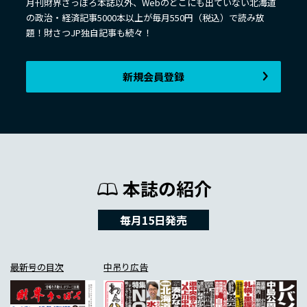
月刊財界さっぽろ本誌以外、Webのどこにも出ていない北海道
の政治・経済記事5000本以上が毎月550円（税込）で読み放
題！財さつJP独自記事も続々！
新規会員登録
本誌の紹介
毎月15日発売
最新号の目次
中吊り広告