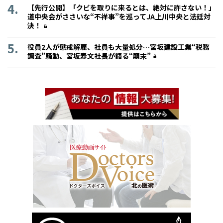
【先行公開】「クビを取りに来るとは、絶対に許さない！」
道中央会がささいな“不祥事”を巡ってJA上川中央と法廷対
決！
役員2人が懲戒解雇、社員も大量処分…宮坂建設工業“税務
調査”騒動、宮坂寿文社長が語る“顛末”