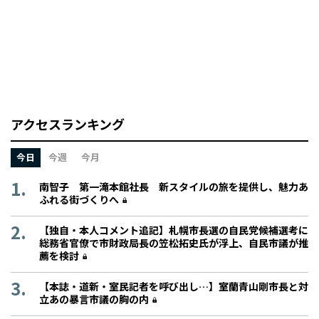
アクセスランキング
今日
今週
今月
南智子 第一滝本館社長 新スタイルの旅を提供し、魅力あ
ふれる街づくりへ
【独自・本人コメント追記】札幌市長選の自民党候補選考に
総務省官僚で市財政局長の笠松拓史氏が浮上、自民市議が推
薦を検討
【本誌・道新・室民記者を呼び出し…】室蘭青山剛市長と対
立あの暴言市議の胸の内