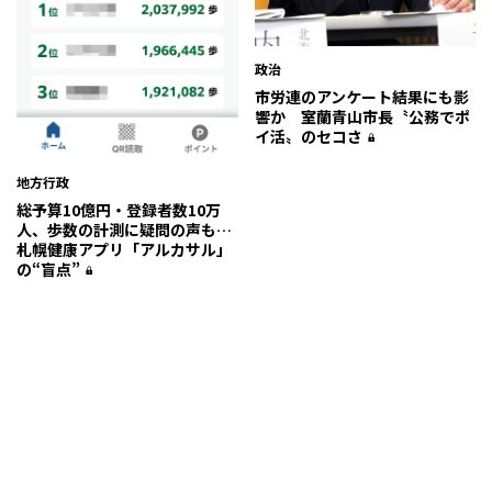
政治
市労連のアンケート結果にも影
響か 室蘭青山市長〝公務でポ
イ活〟のセコさ
地方行政
総予算10億円・登録者数10万
人、歩数の計測に疑問の声も…
札幌健康アプリ「アルカサル」
の“盲点”