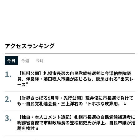
アクセスランキング
今日
今週
今月
【無料公開】札幌市長選の自民党候補選考に今洋佑衆院議
員、伴良隆・藤田稔人市議が応じるも、懸念される“出来レ
ース”
【財界さっぽろ9月号・先行公開】荒井優に市長選で負けて
も…自民党札連会長・三上洋右の〝トホホな皮算用〟
【独自・本人コメント追記】札幌市長選の自民党候補選考に
総務省官僚で市財政局長の笠松拓史氏が浮上、自民市議が推
薦を検討