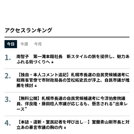
アクセスランキング
今日
今週
今月
南智子 第一滝本館社長 新スタイルの旅を提供し、魅力あ
ふれる街づくりへ
【独自・本人コメント追記】札幌市長選の自民党候補選考に
総務省官僚で市財政局長の笠松拓史氏が浮上、自民市議が推
薦を検討
【無料公開】札幌市長選の自民党候補選考に今洋佑衆院議
員、伴良隆・藤田稔人市議が応じるも、懸念される“出来レ
ース”
【本誌・道新・室民記者を呼び出し…】室蘭青山剛市長と対
立あの暴言市議の胸の内