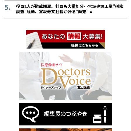
役員2人が懲戒解雇、社員も大量処分…宮坂建設工業“税務
調査”騒動、宮坂寿文社長が語る“顛末”