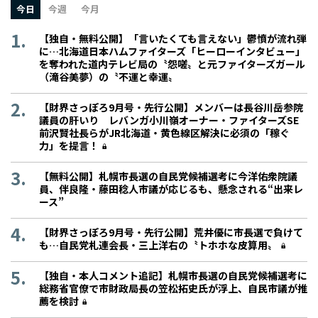
今日
今週
今月
【独自・無料公開】「言いたくても言えない」鬱憤が流れ弾
に…北海道日本ハムファイターズ「ヒーローインタビュー」
を奪われた道内テレビ局の〝怨嗟〟と元ファイターズガール
（滝谷美夢）の〝不運と幸運〟
【財界さっぽろ9月号・先行公開】メンバーは長谷川岳参院
議員の肝いり レバンガ小川嶺オーナー・ファイターズSE
前沢賢社長らがJR北海道・黄色線区解決に必須の「稼ぐ
力」を提言！
【無料公開】札幌市長選の自民党候補選考に今洋佑衆院議
員、伴良隆・藤田稔人市議が応じるも、懸念される“出来レ
ース”
【財界さっぽろ9月号・先行公開】荒井優に市長選で負けて
も…自民党札連会長・三上洋右の〝トホホな皮算用〟
【独自・本人コメント追記】札幌市長選の自民党候補選考に
総務省官僚で市財政局長の笠松拓史氏が浮上、自民市議が推
薦を検討