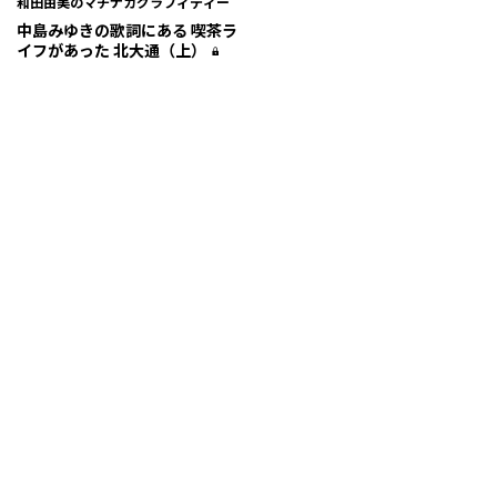
和田由美のマチナカグラフィティー
中島みゆきの歌詞にある 喫茶ラ
イフがあった 北大通（上）