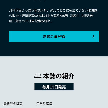
月刊財界さっぽろ本誌以外、Webのどこにも出ていない北海道
の政治・経済記事5000本以上が毎月550円（税込）で読み放
題！財さつJP独自記事も続々！
新規会員登録
本誌の紹介
毎月15日発売
最新号の目次
中吊り広告