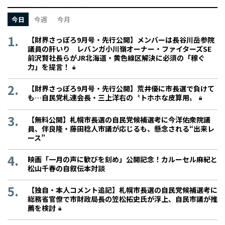
今日
今週
今月
【財界さっぽろ9月号・先行公開】メンバーは長谷川岳参院
議員の肝いり レバンガ小川嶺オーナー・ファイターズSE
前沢賢社長らがJR北海道・黄色線区解決に必須の「稼ぐ
力」を提言！
【財界さっぽろ9月号・先行公開】荒井優に市長選で負けて
も…自民党札連会長・三上洋右の〝トホホな皮算用〟
【無料公開】札幌市長選の自民党候補選考に今洋佑衆院議
員、伴良隆・藤田稔人市議が応じるも、懸念される“出来レ
ース”
映画「一月の声に歓びを刻め」公開記念！カルーセル麻紀と
松山千春の自叙伝本対談
【独自・本人コメント追記】札幌市長選の自民党候補選考に
総務省官僚で市財政局長の笠松拓史氏が浮上、自民市議が推
薦を検討