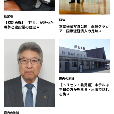
経営者
経済
【特別再録】〝巨星〟が語った
本誌秘蔵写真公開 追悼グラビ
戦争と建設業の歴史
ア 国際派経済人の足跡
道内の地域
【トリセツ・北見編】ホテルは
平日の方が埋まる・出張で訪れ
る街
道内の地域