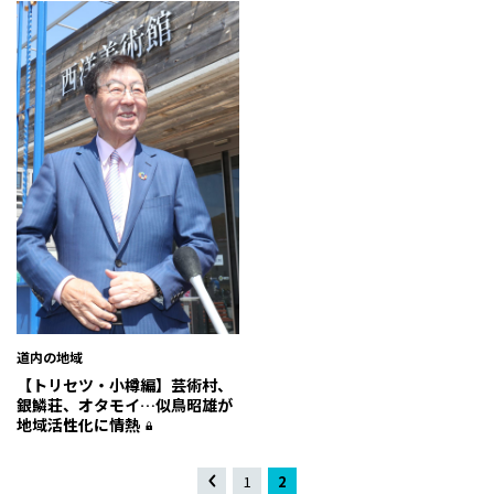
道内の地域
【トリセツ・小樽編】芸術村、
銀鱗荘、オタモイ…似鳥昭雄が
地域活性化に情熱
«
1
2