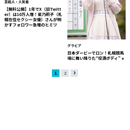
芸能人・人気者
【無料公開】1年でX（旧Twitt
er）は10万人増！星乃莉子（札
幌在住セクシー女優）さんが明
かすフォロワー急増のヒミツ
グラビア
日本ダービーでロン！札幌競馬
場に舞い降りた“役満ボディ”
1
2
»