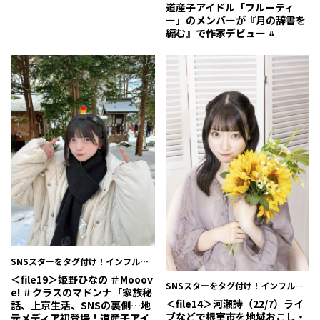
道産子アイドル「フルーティ
ー」のメンバーが『月の辞書を
編む』で作家デビュー
SNSスターをタグ付け！インフルエ
ンサー #バズチャート
＜file19＞姫野ひなの ＃Mooov
SNSスターをタグ付け！インフルエ
e! ＃クラスのマドンナ「家族秘
ンサー #バズチャート
＜file14＞河瀬詩（22/7）ライ
話、上京生活、SNSの裏側…地
ブなどで根室市を地域おこし・
元メディア初登場！道産子アイ