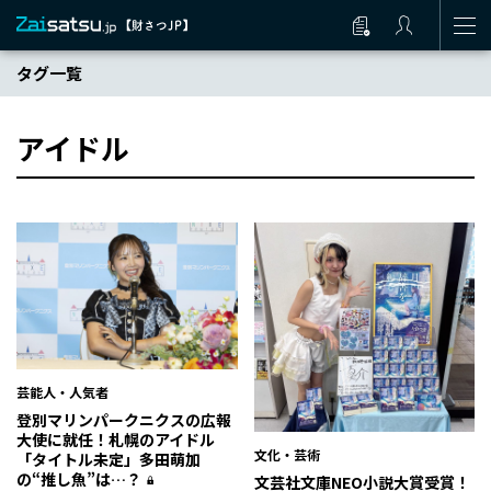
タグ一覧
アイドル
芸能人・人気者
登別マリンパークニクスの広報
大使に就任！札幌のアイドル
文化・芸術
「タイトル未定」多田萌加
の“推し魚”は…？
文芸社文庫NEO小説大賞受賞！