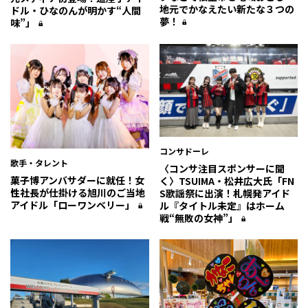
地元でかなえたい新たな３つの
ドル・ひなのんが明かす“人間
夢！
味”」
コンサドーレ
歌手・タレント
〈コンサ注目スポンサーに聞
菓子博アンバサダーに就任！女
く〉TSUIMA・松井広大氏「FN
性社長が仕掛ける旭川のご当地
S歌謡祭に出演！札幌発アイド
アイドル「ローワンベリー」
ル『タイトル未定』はホーム
戦“無敗の女神”」