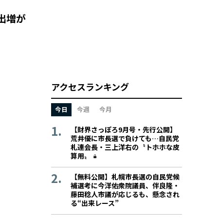
出増が
アクセスランキング
今日
今週
今月
【財界さっぽろ9月号・先行公開】
荒井優に市長選で負けても…自民党
札連会長・三上洋右の〝トホホな皮
算用〟
【無料公開】札幌市長選の自民党候
補選考に今洋佑衆院議員、伴良隆・
藤田稔人市議が応じるも、懸念され
る“出来レース”