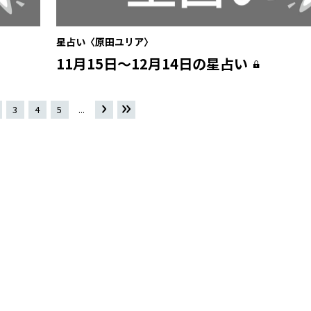
星占い〈原田ユリア〉
11月15日〜12月14日の星占い
3
4
5
...
»
最
後 »