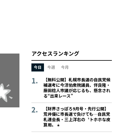
アクセスランキング
今日
今週
今月
【無料公開】札幌市長選の自民党候
補選考に今洋佑衆院議員、伴良隆・
藤田稔人市議が応じるも、懸念され
る“出来レース”
【財界さっぽろ9月号・先行公開】
荒井優に市長選で負けても…自民党
札連会長・三上洋右の〝トホホな皮
算用〟