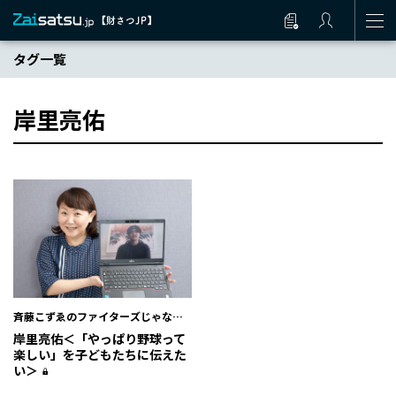
タグ一覧
岸里亮佑
斉藤こずゑのファイターズじゃない
と
岸里亮佑＜「やっぱり野球って
楽しい」を子どもたちに伝えた
い＞