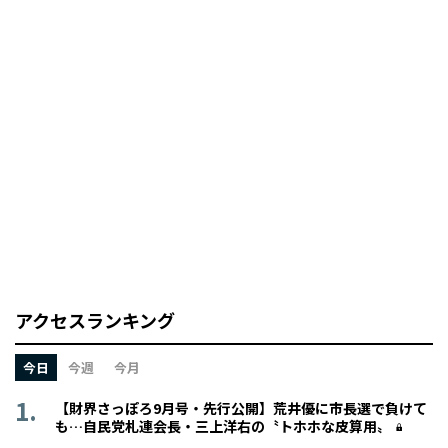
アクセスランキング
今日
今週
今月
【財界さっぽろ9月号・先行公開】荒井優に市長選で負けて
も…自民党札連会長・三上洋右の〝トホホな皮算用〟