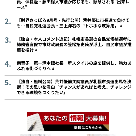
員、伴良隆・藤田稔人市議が応じるも、懸念される“出来レ
ース”
【財界さっぽろ9月号・先行公開】荒井優に市長選で負けて
も…自民党札連会長・三上洋右の〝トホホな皮算用〟
【独自・本人コメント追記】札幌市長選の自民党候補選考に
総務省官僚で市財政局長の笠松拓史氏が浮上、自民市議が推
薦を検討
南智子 第一滝本館社長 新スタイルの旅を提供し、魅力あ
ふれる街づくりへ
【独自・無料公開】荒井優前衆院議員が札幌市長選出馬を決
断！その思いを激白「チャンスがあればと考え、チャレンジ
できる環境をつくりたい」