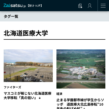
タグ一覧
北海道医療大学
ファイターズ
マスコミが報じない北海道医療
経済
大学移転「真の狙い」
止まる学園都市線が学生からソ
ッポ 道医療大北広島移転“10
年先の転ばぬ杖”