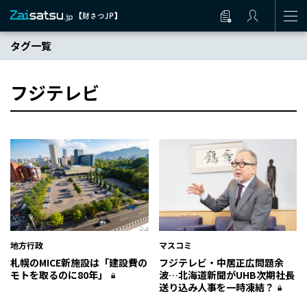
タグ一覧
フジテレビ
地方行政
マスコミ
札幌のMICE新施設は「建設費の
フジテレビ・中居正広問題余
モトを取るのに80年」
波…北海道新聞がUHB次期社長
送り込み人事を一時凍結？