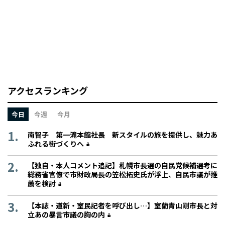
アクセスランキング
今日
今週
今月
南智子 第一滝本館社長 新スタイルの旅を提供し、魅力あ
ふれる街づくりへ
【独自・本人コメント追記】札幌市長選の自民党候補選考に
総務省官僚で市財政局長の笠松拓史氏が浮上、自民市議が推
薦を検討
【本誌・道新・室民記者を呼び出し…】室蘭青山剛市長と対
立あの暴言市議の胸の内