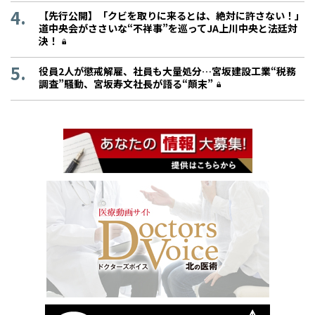
【先行公開】「クビを取りに来るとは、絶対に許さない！」
道中央会がささいな“不祥事”を巡ってJA上川中央と法廷対
決！
役員2人が懲戒解雇、社員も大量処分…宮坂建設工業“税務
調査”騒動、宮坂寿文社長が語る“顛末”