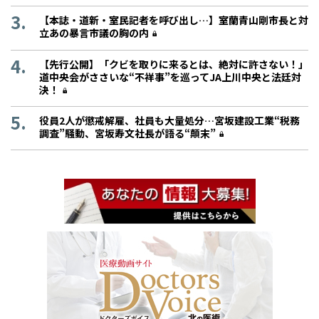
【本誌・道新・室民記者を呼び出し…】室蘭青山剛市長と対
立あの暴言市議の胸の内
【先行公開】「クビを取りに来るとは、絶対に許さない！」
道中央会がささいな“不祥事”を巡ってJA上川中央と法廷対
決！
役員2人が懲戒解雇、社員も大量処分…宮坂建設工業“税務
調査”騒動、宮坂寿文社長が語る“顛末”