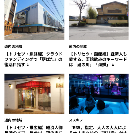
道内の地域
道内の地域
【トリセツ・釧路編】クラウド
【トリセツ・函館編】経済人も
ファンディングで「炉ばた」の
愛する、函館飲みのキーワード
復活目指す
は「湯の川」「海鮮」
道内の地域
ススキノ
【トリセツ・帯広編】経済人御
〝R35〟指定、大人の大人によ
用達のパブ、屋台村…夜のまち
る大人のための「遊び場」がオ