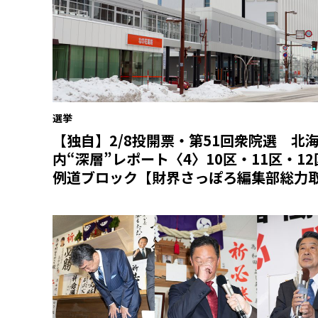
選挙
【独自】2/8投開票・第51回衆院選 北
内“深層”レポート〈4〉10区・11区・1
例道ブロック【財界さっぽろ編集部総力