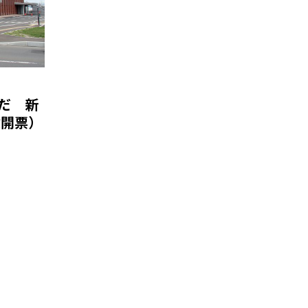
だ 新
投開票）