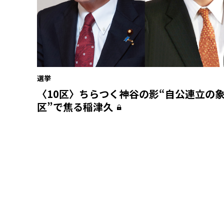
選挙
〈10区〉ちらつく神谷の影“自公連立の
区”で焦る稲津久