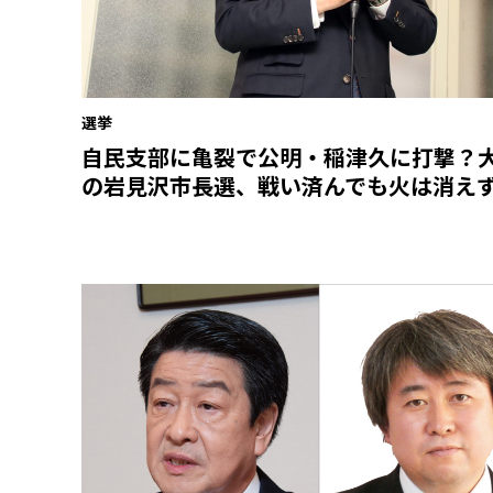
選挙
自民支部に亀裂で公明・稲津久に打撃？
の岩見沢市長選、戦い済んでも火は消え