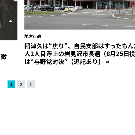
地方行政
稲津久は“焦り”、自民支部はすったもん
人2人目浮上の岩見沢市長選（8月25日
象徴
は“与野党対決”【追記あり】
1
2
»