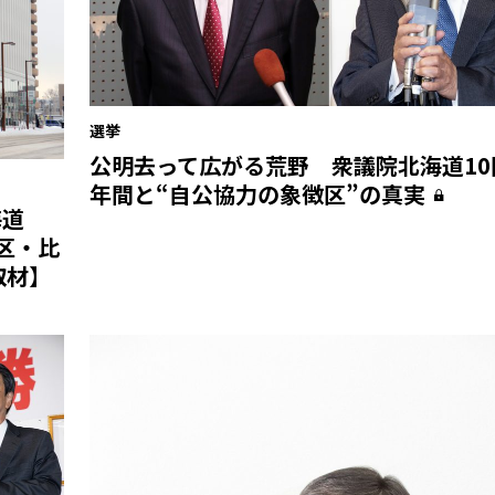
選挙
公明去って広がる荒野 衆議院北海道10
年間と“自公協力の象徴区”の真実
海道
2区・比
取材】