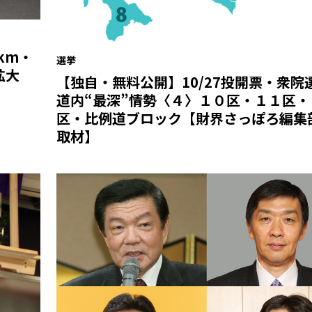
km・
選挙
拡大
【独自・無料公開】10/27投開票・衆院
道内“最深”情勢〈４〉１０区・１１区・
区・比例道ブロック【財界さっぽろ編集
取材】