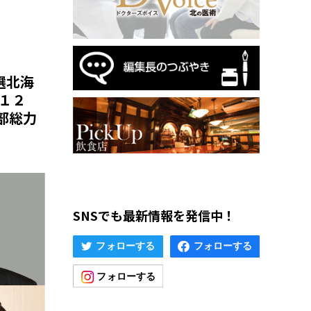
選北海
１２
部総力
SNSでも最新情報を発信中！