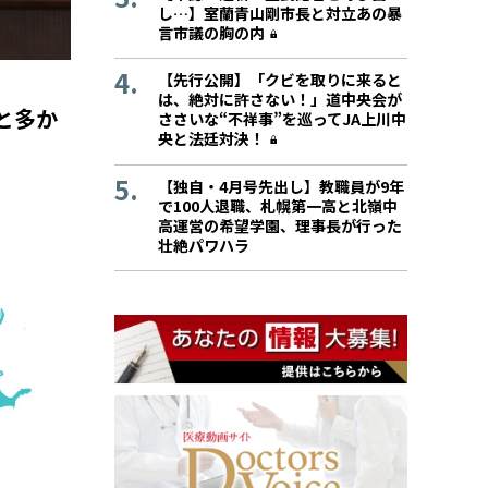
し…】室蘭青山剛市長と対立あの暴
言市議の胸の内
【先行公開】「クビを取りに来ると
は、絶対に許さない！」道中央会が
と多か
ささいな“不祥事”を巡ってJA上川中
央と法廷対決！
【独自・4月号先出し】教職員が9年
で100人退職、札幌第一高と北嶺中
高運営の希望学園、理事長が行った
壮絶パワハラ