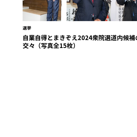
選挙
自業自得とまきぞえ――2024衆院選道内候
交々（写真全15枚）