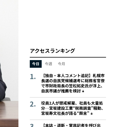
アクセスランキング
今日
今週
今月
【独自・本人コメント追記】札幌市
長選の自民党候補選考に総務省官僚
で市財政局長の笠松拓史氏が浮上、
自民市議が推薦を検討
役員2人が懲戒解雇、社員も大量処
分…宮坂建設工業“税務調査”騒動、
宮坂寿文社長が語る“顛末”
【本誌・道新・室民記者を呼び出