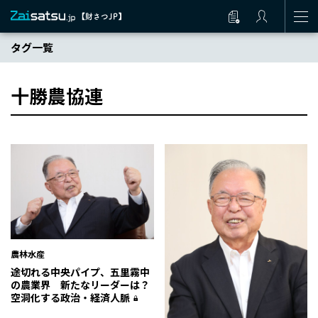
タグ一覧
十勝農協連
農林水産
途切れる中央パイプ、五里霧中
の農業界 新たなリーダーは？
空洞化する政治・経済人脈