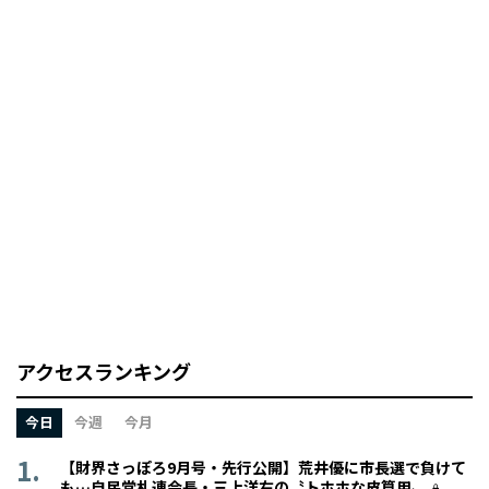
アクセスランキング
今日
今週
今月
【財界さっぽろ9月号・先行公開】荒井優に市長選で負けて
も…自民党札連会長・三上洋右の〝トホホな皮算用〟