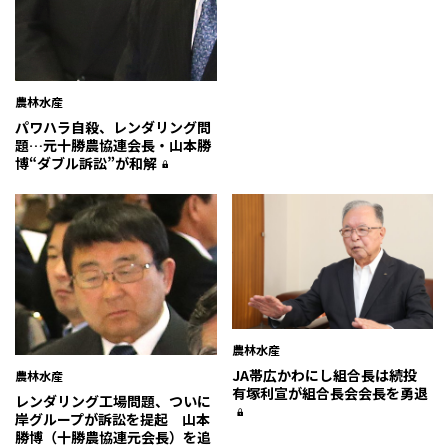
農林水産
パワハラ自殺、レンダリング問
題…元十勝農協連会長・山本勝
博“ダブル訴訟”が和解
農林水産
JA帯広かわにし組合長は続投
農林水産
有塚利宣が組合長会会長を勇退
レンダリング工場問題、ついに
岸グループが訴訟を提起 山本
勝博（十勝農協連元会長）を追