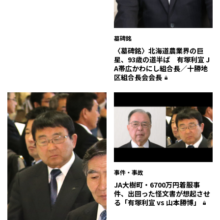
墓碑銘
〈墓碑銘〉北海道農業界の巨
星、93歳の道半ば 有塚利宣 J
A帯広かわにし組合長／十勝地
区組合長会会長
事件・事故
JA大樹町・6700万円着服事
件、出回った怪文書が想起させ
る「有塚利宣 vs 山本勝博」