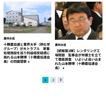
農林水産
十勝農協連と業界大手（岸化学
農林水産
グループ）が大トラブル 家畜
【続報第2弾】レンダリング工
処理施設を巡り利益相反疑惑に
場問題 監事会が弁護士を立て
揺れる山本勝博（十勝農協連会
て徹底調査 いよいよ追い込ま
長）の四面楚歌
れた山本勝博（十勝農協連会
長）
1
2
»