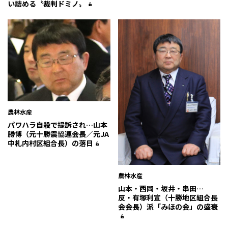
い詰める〝裁判ドミノ〟
農林水産
パワハラ自殺で提訴され…山本
勝博（元十勝農協連会長／元JA
中札内村区組合長）の落日
農林水産
山本・西岡・坂井・串田…
反・有塚利宣（十勝地区組合長
会会長）派「みほの会」の盛衰