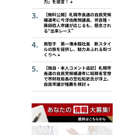
力」を提言！
【無料公開】札幌市長選の自民党候
補選考に今洋佑衆院議員、伴良隆・
藤田稔人市議が応じるも、懸念され
る“出来レース”
南智子 第一滝本館社長 新スタイ
ルの旅を提供し、魅力あふれる街づ
くりへ
【独自・本人コメント追記】札幌市
長選の自民党候補選考に総務省官僚
で市財政局長の笠松拓史氏が浮上、
自民市議が推薦を検討