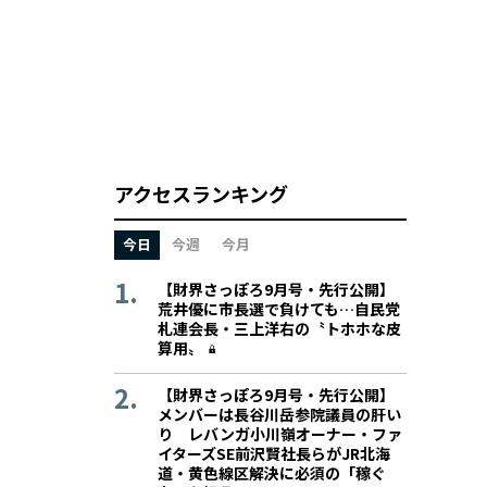
アクセスランキング
今日
今週
今月
【財界さっぽろ9月号・先行公開】
荒井優に市長選で負けても…自民党
札連会長・三上洋右の〝トホホな皮
算用〟
【財界さっぽろ9月号・先行公開】
メンバーは長谷川岳参院議員の肝い
り レバンガ小川嶺オーナー・ファ
イターズSE前沢賢社長らがJR北海
道・黄色線区解決に必須の「稼ぐ