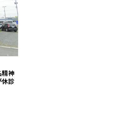
名精神
が休診