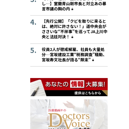
し…】室蘭青山剛市長と対立あの暴
言市議の胸の内
【先行公開】「クビを取りに来ると
は、絶対に許さない！」道中央会が
ささいな“不祥事”を巡ってJA上川中
央と法廷対決！
役員2人が懲戒解雇、社員も大量処
分…宮坂建設工業“税務調査”騒動、
宮坂寿文社長が語る“顛末”