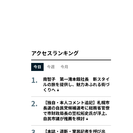
アクセスランキング
今日
今週
今月
南智子 第一滝本館社長 新スタイ
ルの旅を提供し、魅力あふれる街づ
くりへ
【独自・本人コメント追記】札幌市
長選の自民党候補選考に総務省官僚
で市財政局長の笠松拓史氏が浮上、
自民市議が推薦を検討
【本誌・道新・室民記者を呼び出