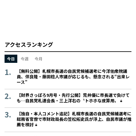
アクセスランキング
今日
今週
今月
【無料公開】札幌市長選の自民党候補選考に今洋佑衆院議
員、伴良隆・藤田稔人市議が応じるも、懸念される“出来レ
ース”
【財界さっぽろ9月号・先行公開】荒井優に市長選で負けて
も…自民党札連会長・三上洋右の〝トホホな皮算用〟
【独自・本人コメント追記】札幌市長選の自民党候補選考に
総務省官僚で市財政局長の笠松拓史氏が浮上、自民市議が推
薦を検討