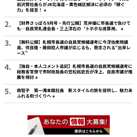
前沢賢社長らがJR北海道・黄色線区解決に必須の「稼ぐ
力」を提言！
【財界さっぽろ9月号・先行公開】荒井優に市長選で負けて
も…自民党札連会長・三上洋右の〝トホホな皮算用〟
【無料公開】札幌市長選の自民党候補選考に今洋佑衆院議
員、伴良隆・藤田稔人市議が応じるも、懸念される“出来レ
ース”
【独自・本人コメント追記】札幌市長選の自民党候補選考に
総務省官僚で市財政局長の笠松拓史氏が浮上、自民市議が推
薦を検討
南智子 第一滝本館社長 新スタイルの旅を提供し、魅力あ
ふれる街づくりへ