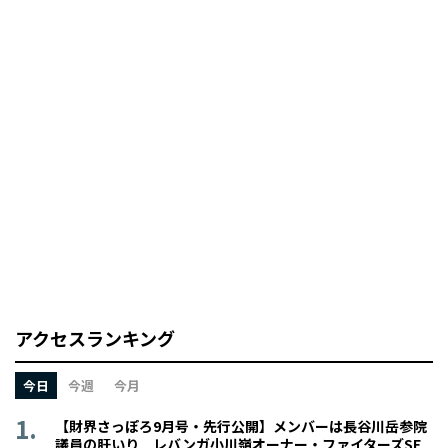
アクセスランキング
今日
今週
今月
【財界さっぽろ9月号・先行公開】メンバーは長谷川岳参院
議員の肝いり レバンガ小川嶺オーナー・ファイターズSE