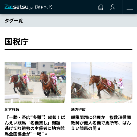
タグ一覧
国税庁
地方行政
地方行政
【十勝・帯広“多難”】続報！ば
脱税問題に発展か 複数現役調
んえい競馬「名義貸し」問題
教師が他人名義で馬所有、ばん
逃げ切り態勢の主催者に地方競
えい競馬の闇
馬全国協会が“一喝”