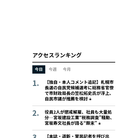
アクセスランキング
今日
今週
今月
【独自・本人コメント追記】札幌市
長選の自民党候補選考に総務省官僚
で市財政局長の笠松拓史氏が浮上、
自民市議が推薦を検討
役員2人が懲戒解雇、社員も大量処
分…宮坂建設工業“税務調査”騒動、
宮坂寿文社長が語る“顛末”
【本誌・道新・室民記者を呼び出