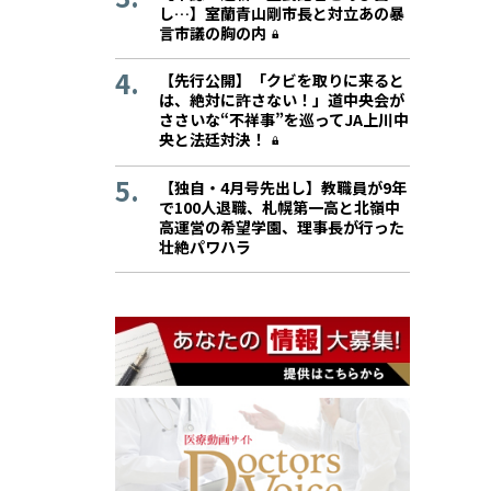
し…】室蘭青山剛市長と対立あの暴
言市議の胸の内
【先行公開】「クビを取りに来ると
は、絶対に許さない！」道中央会が
ささいな“不祥事”を巡ってJA上川中
央と法廷対決！
【独自・4月号先出し】教職員が9年
で100人退職、札幌第一高と北嶺中
高運営の希望学園、理事長が行った
壮絶パワハラ