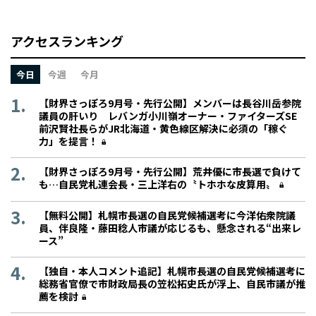
アクセスランキング
今日
今週
今月
【財界さっぽろ9月号・先行公開】メンバーは長谷川岳参院
議員の肝いり レバンガ小川嶺オーナー・ファイターズSE
前沢賢社長らがJR北海道・黄色線区解決に必須の「稼ぐ
力」を提言！
【財界さっぽろ9月号・先行公開】荒井優に市長選で負けて
も…自民党札連会長・三上洋右の〝トホホな皮算用〟
【無料公開】札幌市長選の自民党候補選考に今洋佑衆院議
員、伴良隆・藤田稔人市議が応じるも、懸念される“出来レ
ース”
【独自・本人コメント追記】札幌市長選の自民党候補選考に
総務省官僚で市財政局長の笠松拓史氏が浮上、自民市議が推
薦を検討